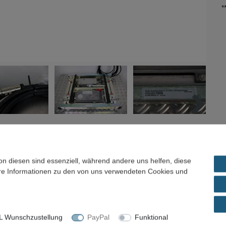
*
ils
Frage zum Artikel / Preisvorschlag
on diesen sind essenziell, während andere uns helfen, diese
ere Informationen zu den von uns verwendeten Cookies und
ec mit ATEX-Zulassung für den Einsatz in
 die Schutzart IP67 und ist für den industriellen Einsatz in
ik unter Ex-Bedingungen ausgelegt. Die Plattform ist mit
 Wunschzustellung
PayPal
Funktional
usgestattet.