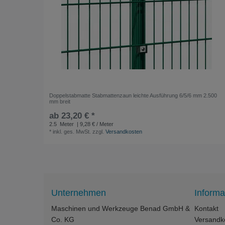
Doppelstabmatte Stabmattenzaun leichte Ausführung 6/5/6 mm 2.500
mm breit
ab 23,20 € *
2.5
Meter
| 9,28 € / Meter
*
inkl. ges. MwSt.
zzgl.
Versandkosten
Unternehmen
Informa
Maschinen und Werkzeuge Benad GmbH &
Kontakt
Co. KG
Versandk