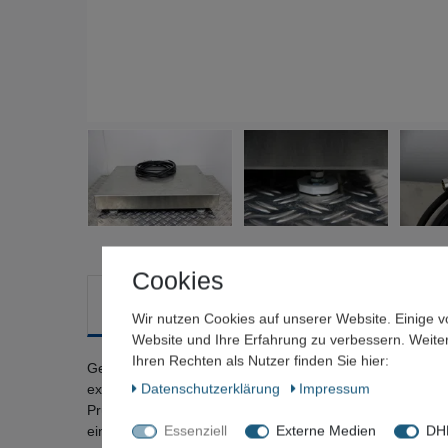
Cookies
Beschreibung
Technische Daten
Weitere Deta
Wir nutzen Cookies auf unserer Website. Einige v
Website und Ihre Erfahrung zu verbessern. Weit
Ihren Rechten als Nutzer finden Sie hier:
Gebrauchte Wägeplattform aus Edelstahl von Minebea Int
Daten­schutz­erklärung
Impressum
explosionsgefährdeten Bereichen (Zone 2). Das Gerät trägt
Prüflaboren, QS-Bereichen sowie in der Prozesswagetechn
Essenziell
Externe Medien
DHL
einem mehrpoligen Rundsteckverbinder-Anschlusskabel a