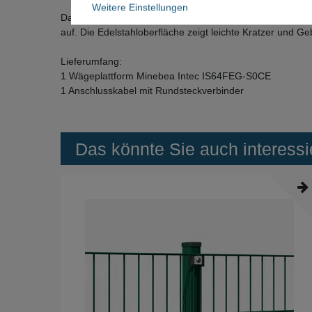
Weitere Einstellungen
Das Gerät stammt aus industriellem Prüflabor- und QS-
auf. Die Edelstahloberfläche zeigt leichte Kratzer und G
Lieferumfang:
1 Wägeplattform Minebea Intec IS64FEG-S0CE
1 Anschlusskabel mit Rundsteckverbinder
Das könnte Sie auch interessi