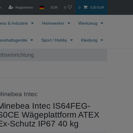
n
Registrieren
EUR
0
0
0,00 EUR
ess & Industrie
Heimwerker
Werkzeug
aushaltsgeräte
Sport / Hobby
Kleidung
ebseinrichtung
Minebea Intec
Minebea Intec IS64FEG-
S0CE Wägeplattform ATEX
Ex-Schutz IP67 40 kg