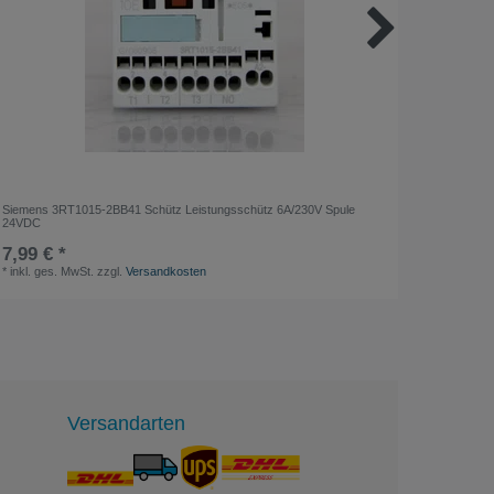
Siemens 3RT1015-2BB41 Schütz Leistungsschütz 6A/230V Spule
GÜDE 400
24VDC
7,99 € *
45,00 
*
inkl. ges. MwSt.
zzgl.
Versandkosten
*
inkl. ge
Versandarten