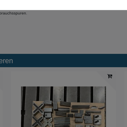
Betrieb und weist normale gebrauchsbedingte Nutzungsspuren
ebrauchsspuren.
eren