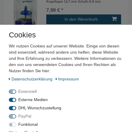
Kugellager 12,7 mm Schaft-D.8 mm
7,99 € *
In den Warenkorb
*
inkl. ges. MwSt.
zzgl.
Versandkosten
Cookies
Wir nutzen Cookies auf unserer Website. Einige von diesen
sind essenziell, während andere uns helfen, diese Website
und Ihre Erfahrung zu verbessern. Weitere Informationen zu
Unternehmen
den von uns verwendeten Cookies und Ihren Rechten als
Nutzer finden Sie hier:
Maschinen und Werkzeuge Benad GmbH & Co. KG
Im Funkwerk 9
Daten­schutz­erklärung
Impressum
99625
Kölleda
Essenziell
Deutschland
Externe Medien
Geschäftszeiten:
Mo.–Fr. 7:00–16:00 Uhr
DHL Wunschzustellung
PayPal
📞
+49 3635 483304
✉️
kontakt@benad24.de
Funktional
Informationen