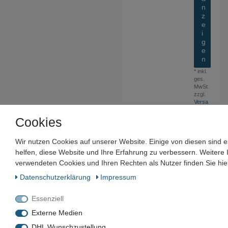
n
z
e
i
g
e
n
*
inkl.
ges.
MwSt.
zzgl.
Versa
ndko
sten
Cookies
Wir nutzen Cookies auf unserer Website. Einige von diesen sind 
helfen, diese Website und Ihre Erfahrung zu verbessern. Weitere
verwendeten Cookies und Ihren Rechten als Nutzer finden Sie hie
Unternehmen
Daten­schutz­erklärung
Impressum
Maschinen und Werkzeuge Benad GmbH & Co. KG
Im Funkwerk 9
Essenziell
99625
Kölleda
Externe Medien
Deutschland
DHL Wunschzustellung