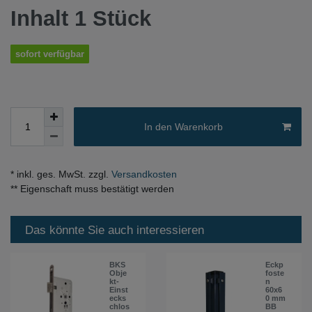
Inhalt
1
Stück
sofort verfügbar
In den Warenkorb
* inkl. ges. MwSt. zzgl.
Versandkosten
** Eigenschaft muss bestätigt werden
Das könnte Sie auch interessieren
BKS
Eckp
Obje
foste
kt-
n
Einst
60x6
ecks
0 mm
chlos
BB