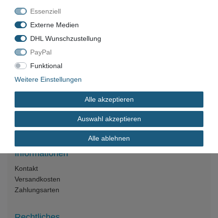
Essenziell
Externe Medien
DHL Wunschzustellung
Unternehmen
PayPal
Maschinen und Werkzeuge Benad GmbH & Co. KG
Funktional
Im Funkwerk 9
Weitere Einstellungen
99625
Kölleda
Deutschland
Alle akzeptieren
Geschäftszeiten:
Mo.–Fr. 7:00–16:00 Uhr
Auswahl akzeptieren
📞
+49 3635 483304
Alle ablehnen
✉️
kontakt@benad24.de
Informationen
Kontakt
Versandkosten
Zahlungsarten
Rechtliches