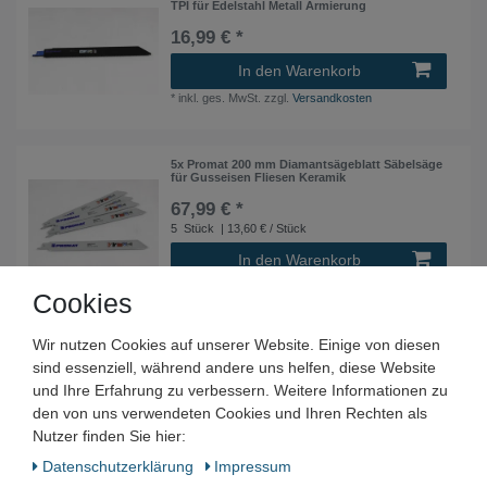
TPI für Edelstahl Metall Armierung
16,99 € *
In den Warenkorb
*
inkl. ges. MwSt.
zzgl.
Versandkosten
5x Promat 200 mm Diamantsägeblatt Säbelsäge
für Gusseisen Fliesen Keramik
67,99 € *
5
Stück
| 13,60 € / Stück
In den Warenkorb
*
inkl. ges. MwSt.
zzgl.
Versandkosten
Cookies
Wir nutzen Cookies auf unserer Website. Einige von diesen
Promat Säbelsägeblatt Recipro Sägeblatt für
Holz Set 3-teilig 2x 150mm 1x 240mm
sind essenziell, während andere uns helfen, diese Website
4,99 € *
und Ihre Erfahrung zu verbessern. Weitere Informationen zu
den von uns verwendeten Cookies und Ihren Rechten als
In den Warenkorb
Nutzer finden Sie hier:
*
inkl. ges. MwSt.
zzgl.
Versandkosten
Daten­schutz­erklärung
Impressum