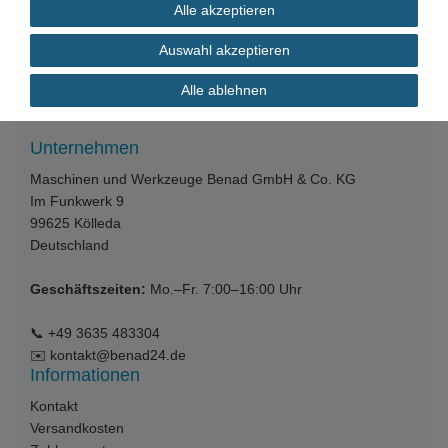
In den Warenkorb
Alle akzeptieren
*
inkl. ges. MwSt.
zzgl.
Versandkosten
Auswahl akzeptieren
Alle ablehnen
Unternehmen
Maschinen und Werkzeuge Benad GmbH & Co. KG
Im Funkwerk 9
99625
Kölleda
Deutschland
Geschäftszeiten:
Mo.–Fr. 7:00–16:00 Uhr
📞
+49 3635 483304
✉️
kontakt@benad24.de
Informationen
Kontakt
Versandkosten