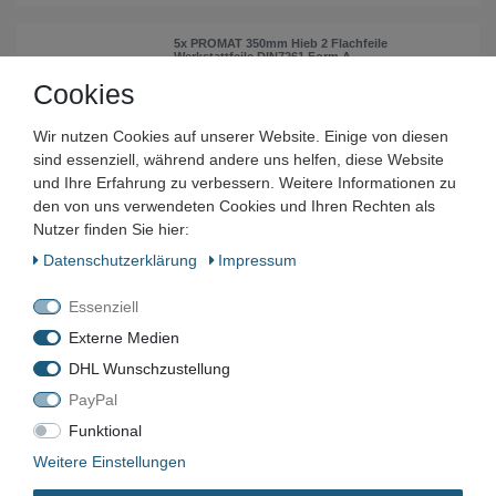
5x PROMAT 350mm Hieb 2 Flachfeile
Werkstattfeile DIN7261 Form A
Cookies
39,99 € *
5
Stück
| 8,00 € / Stück
Wir nutzen Cookies auf unserer Website. Einige von diesen
In den Warenkorb
sind essenziell, während andere uns helfen, diese Website
*
inkl. ges. MwSt.
zzgl.
Versandkosten
und Ihre Erfahrung zu verbessern. Weitere Informationen zu
den von uns verwendeten Cookies und Ihren Rechten als
5x PROMAT 300x20 mm Dreikantfeile
Nutzer finden Sie hier:
Werkstattfeile DIN7261 Hieb 1 Form C
Daten­schutz­erklärung
Impressum
19,99 € *
5
Stück
| 4,00 € / Stück
Essenziell
In den Warenkorb
Externe Medien
*
inkl. ges. MwSt.
zzgl.
Versandkosten
DHL Wunschzustellung
PayPal
5x PROMAT 300x20 mm Dreikantfeile
Werkstattfeile DIN7261 Hieb 2 Form C
Funktional
19,99 € *
Weitere Einstellungen
5
Stück
| 4,00 € / Stück