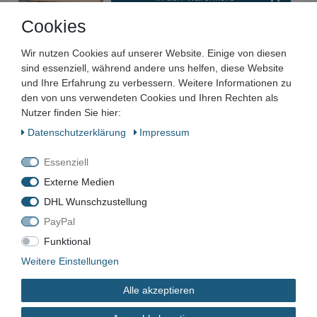
*
inkl. ges. MwSt.
zzgl.
Versandkosten
Cookies
Wir nutzen Cookies auf unserer Website. Einige von diesen
ICEVA GS-4mD Fördergerät / Hopper Loader
sind essenziell, während andere uns helfen, diese Website
800,00 € *
und Ihre Erfahrung zu verbessern. Weitere Informationen zu
den von uns verwendeten Cookies und Ihren Rechten als
In den Warenkorb
Nutzer finden Sie hier:
*
inkl. ges. MwSt.
zzgl.
Versandkosten
Daten­schutz­erklärung
Impressum
Essenziell
Östling PINMARK PNO 5/9 E2
Nadelmarkiermaschine Markiersystem
Externe Medien
999,00 € *
DHL Wunschzustellung
In den Warenkorb
PayPal
*
inkl. ges. MwSt.
zzgl.
Versandkosten
Funktional
Weitere Einstellungen
FRECH DAK 1250 (2x) Säulenmutter/
Verstellmutter für Druckgussmaschine
Alle akzeptieren
1.495,00 € *