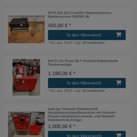
ÖSTLING EU-CLASSIC Elektrolytisches
Markiersystem 300/500 VA
450,00 € *
In den Warenkorb
*
inkl. ges. MwSt.
zzgl.
Versandkosten
BALTI AG Pume 05-T Hotmelt-Klebetechnik
Tandemanlage
1.190,00 € *
In den Warenkorb
*
inkl. ges. MwSt.
zzgl.
Versandkosten
balti ag / Hotmelt-Klebetechnik
Heizplattenschweißmaschine mit Hotmelt-
Pumpe Heizplattenschweiß- und Hotmelt-
Klebetechnik-Anlage
1.000,00 € *
In den Warenkorb