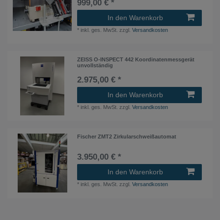
999,00 € *
In den Warenkorb
*
inkl. ges. MwSt.
zzgl.
Versandkosten
ZEISS O-INSPECT 442 Koordinatenmessgerät
unvollständig
2.975,00 € *
In den Warenkorb
*
inkl. ges. MwSt.
zzgl.
Versandkosten
Fischer ZMT2 Zirkularschweißautomat
3.950,00 € *
In den Warenkorb
*
inkl. ges. MwSt.
zzgl.
Versandkosten