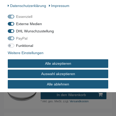
5,99 € *
Daten­schutz­erklärung
Impressum
In den Warenkorb
Essenziell
*
inkl. ges. MwSt.
zzgl.
Versandkosten
Externe Medien
DHL Wunschzustellung
M42 Bimetall Sägeband Bandsägeblatt 3375 x
PayPal
27 x 0,9 mm 4/6 ZpZ K-POS
Funktional
22,99 € *
Weitere Einstellungen
In den Warenkorb
*
inkl. ges. MwSt.
zzgl.
Versandkosten
Alle akzeptieren
Auswahl akzeptieren
M42 Bimetall Sägeband 1330 x 13 x 0,65 mm
8/12 ZpZ Edelstahl Optimum SP 11
Alle ablehnen
9,99 € *
In den Warenkorb
*
inkl. ges. MwSt.
zzgl.
Versandkosten