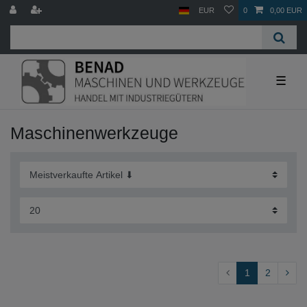
EUR
0
0,00 EUR
☰
Maschinenwerkzeuge
1
2