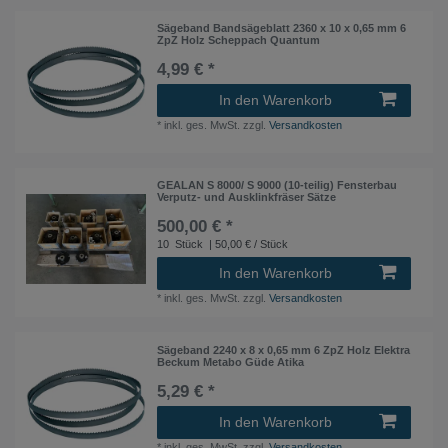
Sägeband Bandsägeblatt 2360 x 10 x 0,65 mm 6
ZpZ Holz Scheppach Quantum
4,99 € *
In den Warenkorb
*
inkl. ges. MwSt.
zzgl.
Versandkosten
GEALAN S 8000/ S 9000 (10-teilig) Fensterbau
Verputz- und Ausklinkfräser Sätze
500,00 € *
10
Stück
| 50,00 € / Stück
In den Warenkorb
*
inkl. ges. MwSt.
zzgl.
Versandkosten
Sägeband 2240 x 8 x 0,65 mm 6 ZpZ Holz Elektra
Beckum Metabo Güde Atika
5,29 € *
In den Warenkorb
*
inkl. ges. MwSt.
zzgl.
Versandkosten