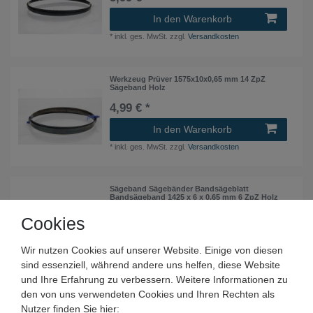
In den Warenkorb
*
inkl. ges. MwSt.
zzgl.
Versandkosten
Werkzeug Prüver 1575x10x0,65 mm 14 ZpZ
Sägeband Holz
4,99 € *
In den Warenkorb
*
inkl. ges. MwSt.
zzgl.
Versandkosten
Sägeband Sägebänder Bandsägeblatt
Bandsägeband 1425 x 6 x 0,65 mm 6 ZpZ Holz
Rexon Güde Haager
Cookies
4,99 € *
In den Warenkorb
Wir nutzen Cookies auf unserer Website. Einige von diesen
*
inkl. ges. MwSt.
zzgl.
Versandkosten
sind essenziell, während andere uns helfen, diese Website
und Ihre Erfahrung zu verbessern. Weitere Informationen zu
den von uns verwendeten Cookies und Ihren Rechten als
Sägeband Premium Bandsägeblatt 1810 x 8 x
Nutzer finden Sie hier:
0,65 mm 6 ZpZ Holz Metabo