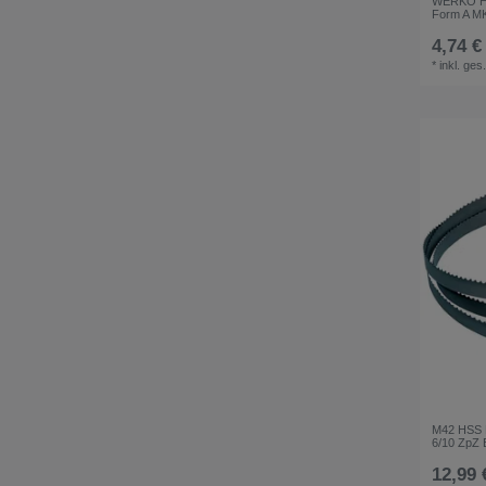
WERKÖ HS
Form A M
4,74 €
*
inkl. ges
M42 HSS B
6/10 ZpZ 
12,99 