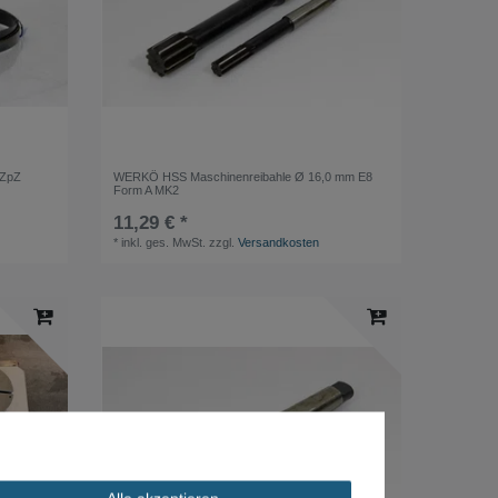
 ZpZ
WERKÖ HSS Maschinenreibahle Ø 16,0 mm E8
Form A MK2
11,29 € *
*
inkl. ges. MwSt.
zzgl.
Versandkosten