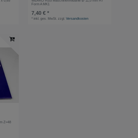
 x 0,65
WERKÖ HSS Maschinenreibahle Ø 11,0 mm H7
Form A MK1
7,40 € *
*
inkl. ges. MwSt.
zzgl.
Versandkosten
mm Z=48