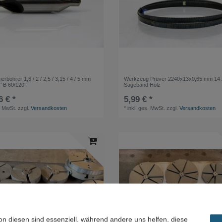
erbohrer 1,6 / 2 / 2,5 / 3,15 / 4 / 5 mm
Werkzeug Prüver 2240x13x0,65 mm 14
° B 60/120°
Sägeband Holz
6 € *
5,99 € *
. MwSt.
zzgl.
Versandkosten
*
inkl. ges. MwSt.
zzgl.
Versandkosten
on diesen sind essenziell, während andere uns helfen, diese