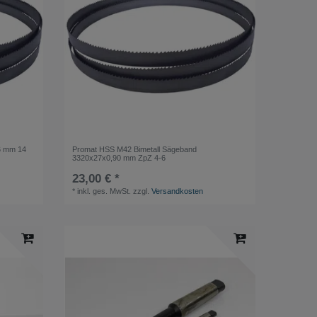
6 mm 14
Promat HSS M42 Bimetall Sägeband
3320x27x0,90 mm ZpZ 4-6
23,00 € *
*
inkl. ges. MwSt.
zzgl.
Versandkosten