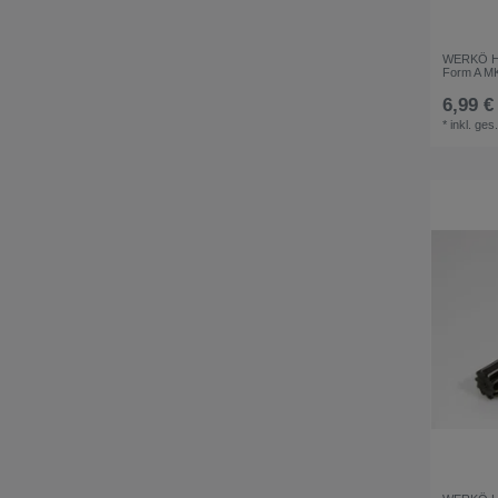
WERKÖ HS
Form A M
6,99 €
*
inkl. ges