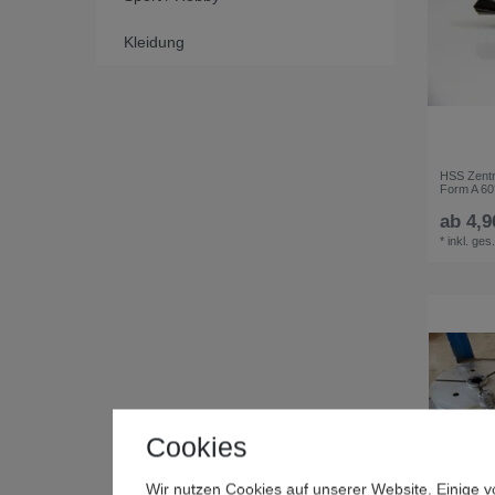
Kleidung
HSS Zentri
Form A 60
ab 4,9
*
inkl. ges
Cookies
Wir nutzen Cookies auf unserer Website. Einige v