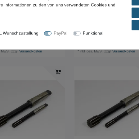
ere Informationen zu den von uns verwendeten Cookies und
 Wunschzustellung
PayPal
Funktional
ment Spannscheiben
(6x) Segment Spannscheiben
kspannaufnahmen
Werkstückspannaufnahmen
 € *
900,00 € *
. MwSt.
zzgl.
Versandkosten
*
inkl. ges. MwSt.
zzgl.
Versandkosten