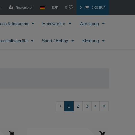
n
Registrieren
EUR
0
0
0,00 EUR
ess & Industrie
Heimwerker
Werkzeug
aushaltsgeräte
Sport / Hobby
Kleidung
1
2
3