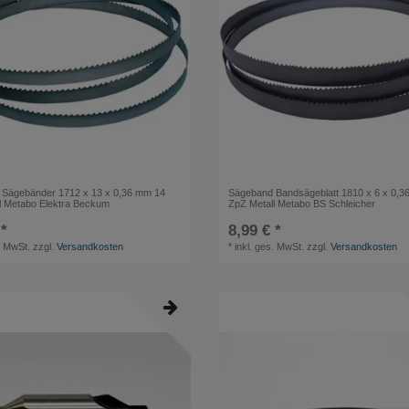
Sägebänder 1712 x 13 x 0,36 mm 14
Sägeband Bandsägeblatt 1810 x 6 x 0,3
l Metabo Elektra Beckum
ZpZ Metall Metabo BS Schleicher
 *
8,99 € *
. MwSt.
zzgl.
Versandkosten
*
inkl. ges. MwSt.
zzgl.
Versandkosten