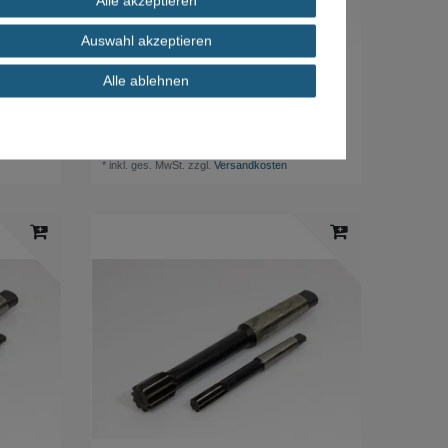
Alle akzeptieren
Auswahl akzeptieren
Alle ablehnen
WERKÖ HSS Maschinenreibahle Ø 8,0 mm H8
Form A MK1
5,59 € *
*
inkl. ges. MwSt.
zzgl.
Versandkosten