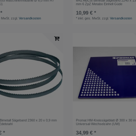
S Maschinenreibahle Ø 6,0 mm H7
M42 AluCut Bimetall Sägeband 2240 x 13
K1
mm 6 ZpZ Metabo Einhell Güde
 *
10,99 € *
. MwSt.
zzgl.
Versandkosten
*
inkl. ges. MwSt.
zzgl.
Versandkosten
imetall Sägeband 2360 x 20 x 0,9 mm
Promat HM-Kreissägeblatt Ø 300 x 30 
Edelstahl
Universal-Wechselzahn (UW)
€ *
34,99 € *