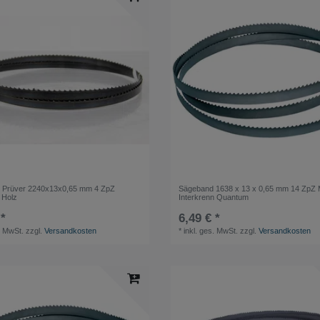
 Prüver 2240x13x0,65 mm 4 ZpZ
Sägeband 1638 x 13 x 0,65 mm 14 ZpZ M
 Holz
Interkrenn Quantum
 *
6,49 € *
. MwSt.
zzgl.
Versandkosten
*
inkl. ges. MwSt.
zzgl.
Versandkosten