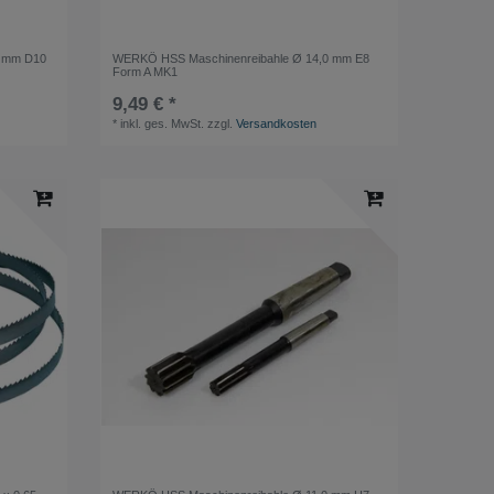
0 mm D10
WERKÖ HSS Maschinenreibahle Ø 14,0 mm E8
Form A MK1
9,49 € *
*
inkl. ges. MwSt.
zzgl.
Versandkosten