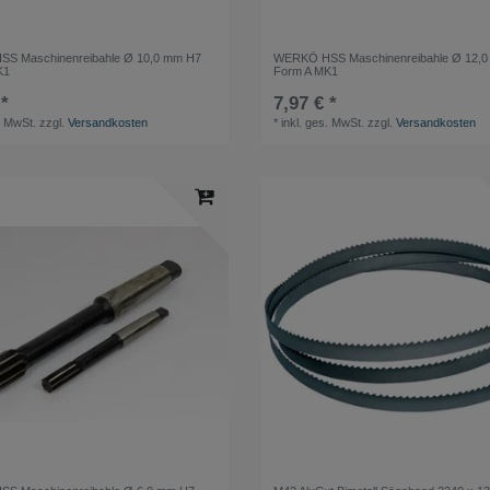
S Maschinenreibahle Ø 10,0 mm H7
WERKÖ HSS Maschinenreibahle Ø 12,
K1
Form A MK1
 *
7,97 € *
. MwSt.
zzgl.
Versandkosten
*
inkl. ges. MwSt.
zzgl.
Versandkosten