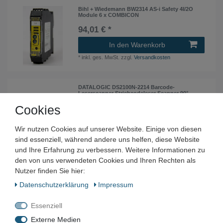
Bihl + Wiedemann BW2314 AS-i Safety 4I/2O
Module 6 x COMBICON
94,01 € *
In den Warenkorb
*
inkl. ges. MwSt.
zzgl.
Versandkosten
DATALOGIC DS2100N-2214 Barcode-
Leserscanner Strichcodeleser Scanner 90°
Cookies
399,00 € *
In den Warenkorb
Wir nutzen Cookies auf unserer Website. Einige von diesen
*
inkl. ges. MwSt.
zzgl.
Versandkosten
sind essenziell, während andere uns helfen, diese Website
und Ihre Erfahrung zu verbessern. Weitere Informationen zu
den von uns verwendeten Cookies und Ihren Rechten als
DATALOGIC DS2100-2014 Barcode-
Nutzer finden Sie hier:
Leserscanner Strichcodeleser
Daten­schutz­erklärung
Impressum
149,00 € *
In den Warenkorb
Essenziell
*
inkl. ges. MwSt.
zzgl.
Versandkosten
Externe Medien