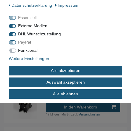
Daten­schutz­erklärung
Impressum
1.300,00 € *
In den Warenkorb
Essenziell
*
inkl. ges. MwSt.
zzgl.
Versandkosten
Externe Medien
DHL Wunschzustellung
MITSUBISHI NV50-SRU 20A No-Fuse Breaker 3P
PayPal
20 A + V-05SRUL
Funktional
45,59 € *
Weitere Einstellungen
In den Warenkorb
*
inkl. ges. MwSt.
zzgl.
Versandkosten
Alle akzeptieren
Auswahl akzeptieren
Klöckner Moeller DIL 08-40-G Universal
Hilfsschütz 230 VAC / 5 A Spule 24 VDC
Alle ablehnen
5,99 € *
In den Warenkorb
*
inkl. ges. MwSt.
zzgl.
Versandkosten