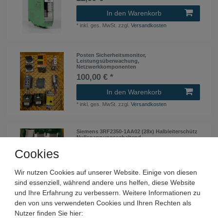
In den Warenkorb
*
inkl. ges. MwSt.
zzgl.
Versandkosten
Posten Sicherheitsmonitor,
Leistungsüberwachung,
Netzwerkkomponenten
100,00 € *
In den Warenkorb
*
inkl. ges. MwSt.
zzgl.
Versandkosten
Siemens 3RF2350-1AA02 (28x) Halbleiterschütz
Nullspannungsschaltend
Cookies
160,00 € *
In den Warenkorb
Wir nutzen Cookies auf unserer Website. Einige von diesen
*
inkl. ges. MwSt.
zzgl.
Versandkosten
sind essenziell, während andere uns helfen, diese Website
und Ihre Erfahrung zu verbessern. Weitere Informationen zu
den von uns verwendeten Cookies und Ihren Rechten als
Posten Schaltschrankelektronik Thyristor LSS
Nutzer finden Sie hier:
Schütze Schalter