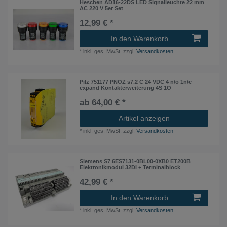
Heschen AD16-22DS LED Signalleuchte 22 mm
AC 220 V 5er Set
12,99 € *
In den Warenkorb
*
inkl. ges. MwSt.
zzgl.
Versandkosten
Pilz 751177 PNOZ s7.2 C 24 VDC 4 n/o 1n/c
expand Kontakterweiterung 4S 1Ö
ab 64,00 € *
Artikel anzeigen
*
inkl. ges. MwSt.
zzgl.
Versandkosten
Siemens S7 6ES7131-0BL00-0XB0 ET200B
Elektronikmodul 32DI + Terminalblock
42,99 € *
In den Warenkorb
*
inkl. ges. MwSt.
zzgl.
Versandkosten