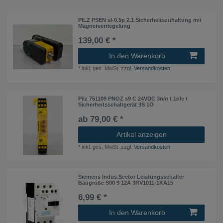
PILZ PSEN sl-0.5p 2.1 Sicherheitszuhaltung mit
Magnetverriegelung
139,00 € *
In den Warenkorb
*
inkl. ges. MwSt.
zzgl.
Versandkosten
Pilz 751109 PNOZ s9 C 24VDC 3n/o t 1n/c t
Sicherheitsschaltgerät 3S 1Ö
ab 79,00 € *
Artikel anzeigen
*
inkl. ges. MwSt.
zzgl.
Versandkosten
Siemens Indus.Sector Leistungsschalter
Baugröße S00 9 12A 3RV1011-1KA15
6,99 € *
In den Warenkorb