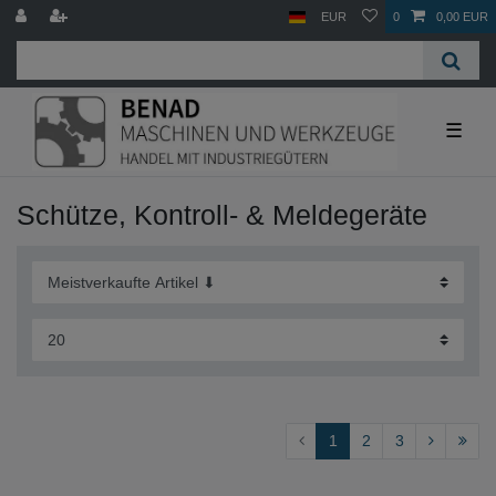
EUR
0
0,00 EUR
☰
Schütze, Kontroll- & Meldegeräte
1
2
3