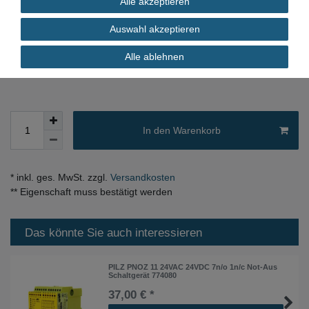
Alle akzeptieren
Inhalt
1
Stück
Auswahl akzeptieren
Alle ablehnen
sofort verfügbar
In den Warenkorb
* inkl. ges. MwSt. zzgl.
Versandkosten
** Eigenschaft muss bestätigt werden
Das könnte Sie auch interessieren
PILZ PNOZ 11 24VAC 24VDC 7n/o 1n/c Not-Aus
Schaltgerät 774080
37,00 € *