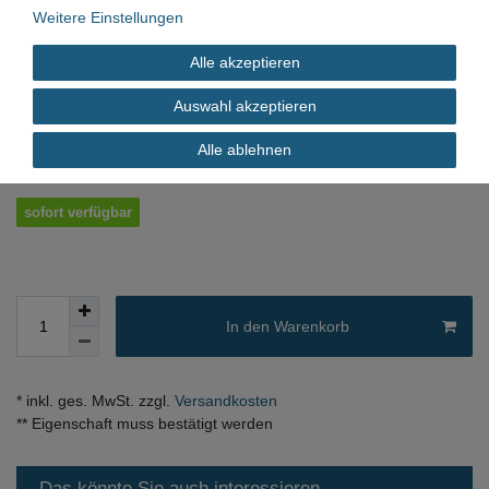
Weitere Einstellungen
4011209267329
Alle akzeptieren
*
1,27 EUR
Auswahl akzeptieren
Inhalt
1
Stück
Alle ablehnen
sofort verfügbar
In den Warenkorb
* inkl. ges. MwSt. zzgl.
Versandkosten
** Eigenschaft muss bestätigt werden
Das könnte Sie auch interessieren