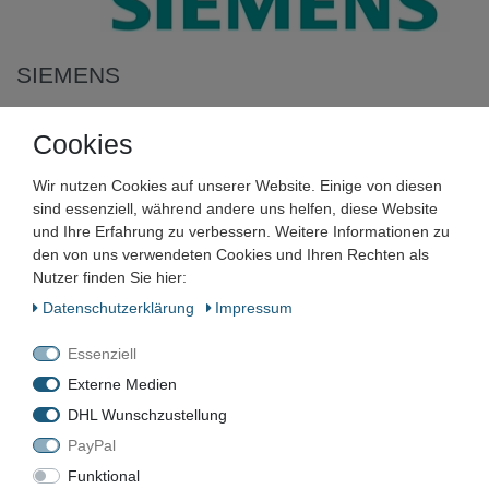
SIEMENS
Siemens 3RH1911-1FA40
Cookies
Hilfsschalterblock 4 polig 4S 0Ö
Wir nutzen Cookies auf unserer Website. Einige von diesen
sind essenziell, während andere uns helfen, diese Website
Artikelnummer:
und Ihre Erfahrung zu verbessern. Weitere Informationen zu
den von uns verwendeten Cookies und Ihren Rechten als
Zustand:
Nutzer finden Sie hier:
Barcode:
Daten­schutz­erklärung
Impressum
Essenziell
Externe Medien
DHL Wunschzustellung
VN-2069
PayPal
Gebraucht
Funktional