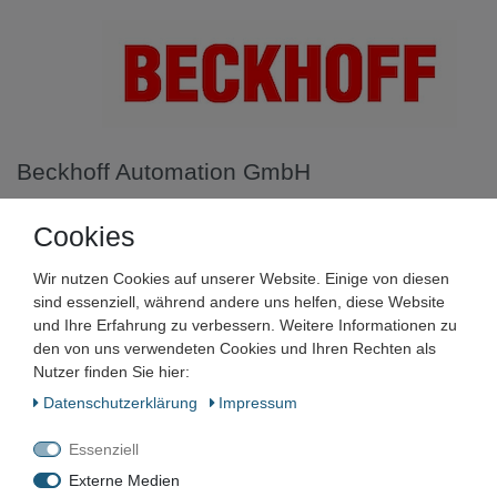
Beckhoff Automation GmbH
Beckhoff 4 Kanal Digital
Cookies
Eingangsklemme 24 V DC
Wir nutzen Cookies auf unserer Website. Einige von diesen
KL1104
sind essenziell, während andere uns helfen, diese Website
und Ihre Erfahrung zu verbessern. Weitere Informationen zu
den von uns verwendeten Cookies und Ihren Rechten als
Artikelnummer:
Nutzer finden Sie hier:
Zustand:
Daten­schutz­erklärung
Impressum
Barcode:
Essenziell
Externe Medien