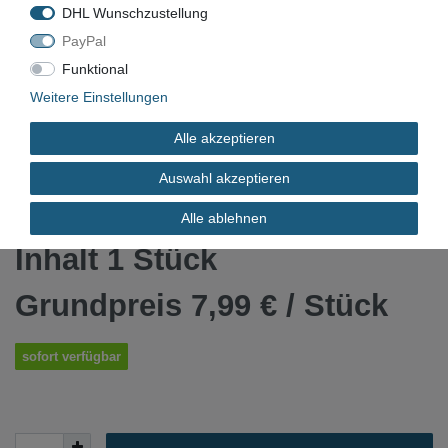
DHL Wunschzustellung
PayPal
VN-6664
Funktional
Weitere Einstellungen
Gebraucht
Alle akzeptieren
4251250200030
Auswahl akzeptieren
*
7,99 EUR
Alle ablehnen
Inhalt
1
Stück
Grundpreis
7,99 € / Stück
sofort verfügbar