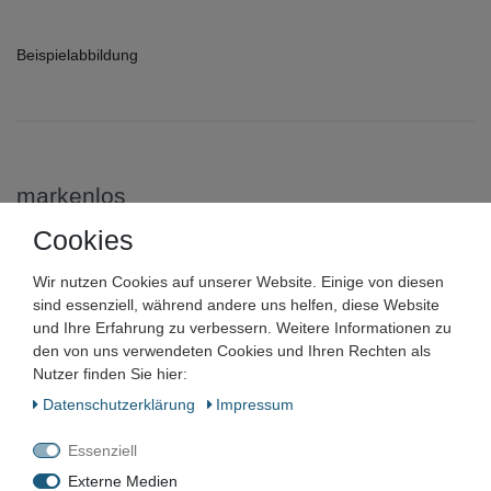
Beispielabbildung
markenlos
Cookies
HSS Schneideisen Whitworth-
Rohrgewinde zylindrischer
Wir nutzen Cookies auf unserer Website. Einige von diesen
sind essenziell, während andere uns helfen, diese Website
Außendurchmesser G-Gewinde
und Ihre Erfahrung zu verbessern. Weitere Informationen zu
den von uns verwendeten Cookies und Ihren Rechten als
Nutzer finden Sie hier:
Artikelnummer:
Daten­schutz­erklärung
Impressum
Zustand:
Essenziell
Barcode:
Externe Medien