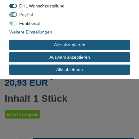
DHL Wunschzustellung
PayPal
Funktional
VN-9611
Weitere Einstellungen
Neu
Alle akzeptieren
DURCHMESSER IN ZOLL
Auswahl akzeptieren
Alle ablehnen
*
20,93 EUR
Inhalt
1
Stück
sofort verfügbar