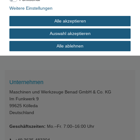
Weitere Einstellungen
HSS Gewindeschneideisen Schneideisen
Feingewinde metrisch M18x1,25 LH links
Alle akzeptieren
17,00 € *
Auswahl akzeptieren
In den Warenkorb
*
inkl. ges. MwSt.
zzgl.
Versandkosten
Alle ablehnen
Unternehmen
Maschinen und Werkzeuge Benad GmbH & Co. KG
Im Funkwerk 9
99625
Kölleda
Deutschland
Geschäftszeiten:
Mo.–Fr. 7:00–16:00 Uhr
📞
+49 3635 483304