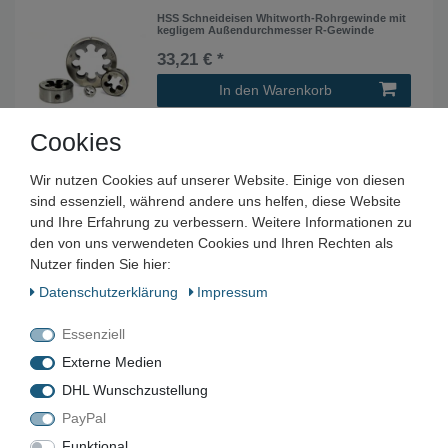
HSS Schneideisen Whitworth-Rohrgewinde mit
kegligem Außendurchmesser R-Gewinde
33,21 € *
In den Warenkorb
*
inkl. ges. MwSt.
zzgl.
Versandkosten
Cookies
HSS Gewindeschneideisen Schneideisen
Wir nutzen Cookies auf unserer Website. Einige von diesen
metrisch M3
sind essenziell, während andere uns helfen, diese Website
2,99 € *
und Ihre Erfahrung zu verbessern. Weitere Informationen zu
den von uns verwendeten Cookies und Ihren Rechten als
In den Warenkorb
Nutzer finden Sie hier:
*
inkl. ges. MwSt.
zzgl.
Versandkosten
Daten­schutz­erklärung
Impressum
Essenziell
HSS Gewindeschneideisen Schneideisen
metrisch M1,6
Externe Medien
3,49 € *
DHL Wunschzustellung
In den Warenkorb
PayPal
*
inkl. ges. MwSt.
zzgl.
Versandkosten
Funktional