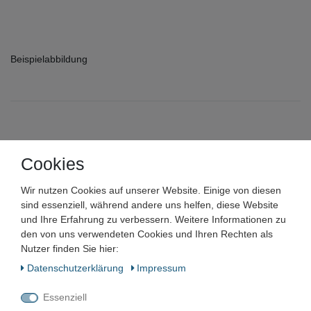
Beispielabbildung
markenlos
Cookies
HSS ISO-Regelgewinde
Wir nutzen Cookies auf unserer Website. Einige von diesen
Gewindeschneideisen
sind essenziell, während andere uns helfen, diese Website
und Ihre Erfahrung zu verbessern. Weitere Informationen zu
Schneideisen metrisch
den von uns verwendeten Cookies und Ihren Rechten als
Nutzer finden Sie hier:
Artikelnummer:
Daten­schutz­erklärung
Impressum
Zustand:
Essenziell