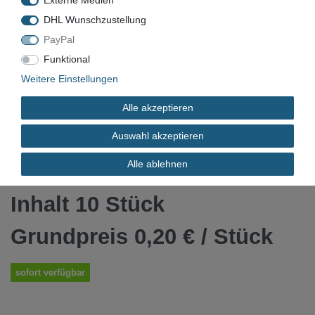
Externe Medien
DHL Wunschzustellung
PayPal
Funktional
VN-4790
Weitere Einstellungen
Neu
Alle akzeptieren
4043377150844
Auswahl akzeptieren
*
1,99 EUR
Alle ablehnen
Inhalt
10
Stück
Grundpreis
0,20 € / Stück
sofort verfügbar