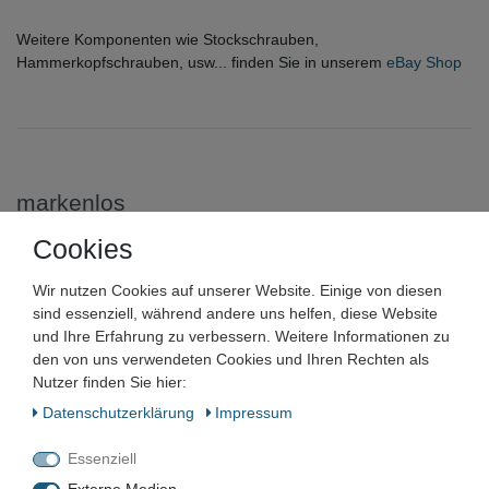
Weitere Komponenten wie Stockschrauben,
Hammerkopfschrauben, usw... finden Sie in unserem
eBay Shop
markenlos
Cookies
10x M12 Edelstahl V2A VA
Flanschmutter Sperrzahnmutter
Wir nutzen Cookies auf unserer Website. Einige von diesen
sind essenziell, während andere uns helfen, diese Website
Sperrverzahnung DIN 9345
und Ihre Erfahrung zu verbessern. Weitere Informationen zu
den von uns verwendeten Cookies und Ihren Rechten als
Nutzer finden Sie hier:
Artikelnummer:
Daten­schutz­erklärung
Impressum
Zustand:
Essenziell
Barcode: