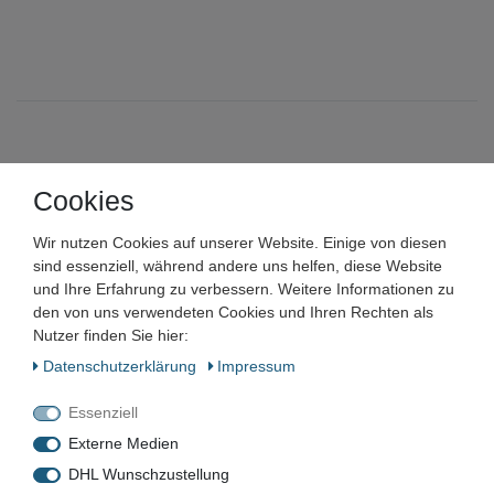
BASLER VISION
Cookies
BASLER VISION Sensic Line
Wir nutzen Cookies auf unserer Website. Einige von diesen
Scan Controller für 12 Kameras
sind essenziell, während andere uns helfen, diese Website
und Ihre Erfahrung zu verbessern. Weitere Informationen zu
Framegrabber
den von uns verwendeten Cookies und Ihren Rechten als
Nutzer finden Sie hier:
Artikelnummer:
Daten­schutz­erklärung
Impressum
Zustand:
Essenziell
Barcode:
Externe Medien
DHL Wunschzustellung