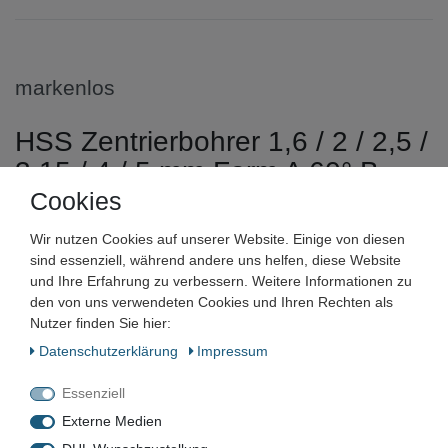
markenlos
HSS Zentrierbohrer 1,6 / 2 / 2,5 /
3,15 / 4 / 5 mm Form A 60° B
60/120°
Cookies
Wir nutzen Cookies auf unserer Website. Einige von diesen
Artikelnummer:
sind essenziell, während andere uns helfen, diese Website
und Ihre Erfahrung zu verbessern. Weitere Informationen zu
Zustand:
den von uns verwendeten Cookies und Ihren Rechten als
Nutzer finden Sie hier:
Barcode:
Daten­schutz­erklärung
Impressum
Essenziell
Externe Medien
VN-9534