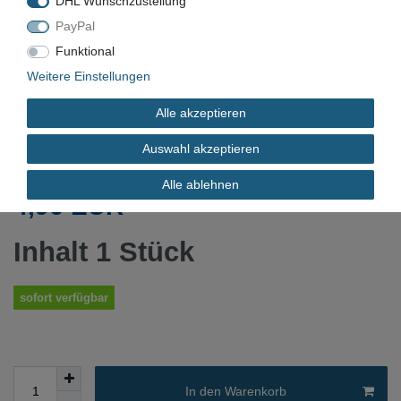
DHL Wunschzustellung
PayPal
Neu
Funktional
Weitere Einstellungen
FORM
Alle akzeptieren
DURCHMESSER
Auswahl akzeptieren
Alle ablehnen
*
4,96 EUR
Inhalt
1
Stück
sofort verfügbar
In den Warenkorb