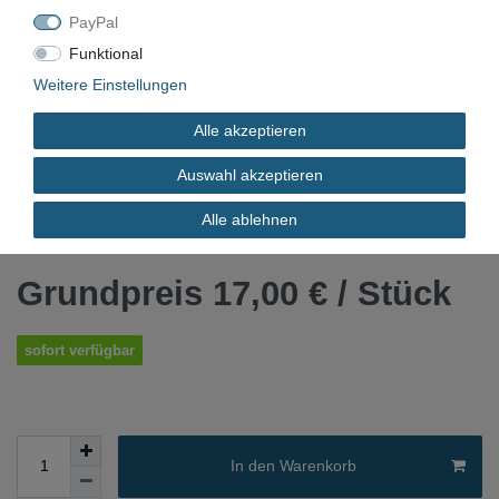
PayPal
VN-2947
Funktional
Weitere Einstellungen
Gebraucht
Alle akzeptieren
*
Auswahl akzeptieren
17,00 EUR
Alle ablehnen
Inhalt
1
Stück
Grundpreis
17,00 € / Stück
sofort verfügbar
In den Warenkorb