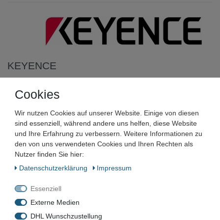
KEYENCE
KEYENCE FS-M1P PNP
Cookies
Lichtleiter-Messverstärker
Wir nutzen Cookies auf unserer Website. Einige von diesen
Haupteinheit
sind essenziell, während andere uns helfen, diese Website
und Ihre Erfahrung zu verbessern. Weitere Informationen zu
den von uns verwendeten Cookies und Ihren Rechten als
Artikelnummer:
Nutzer finden Sie hier:
Zustand:
Daten­schutz­erklärung
Impressum
Barcode:
Essenziell
Externe Medien
DHL Wunschzustellung