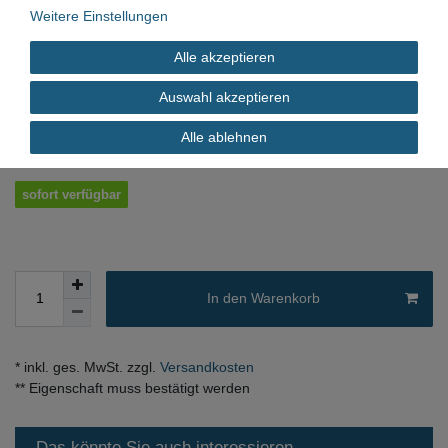
Neu
Weitere Einstellungen
Alle akzeptieren
*
9,32 EUR
Auswahl akzeptieren
Inhalt
1
Stück
Alle ablehnen
sofort verfügbar
In den Warenkorb
* inkl. ges. MwSt. zzgl.
Versandkosten
** Eigenschaft muss bestätigt werden
Das könnte Sie auch interessieren