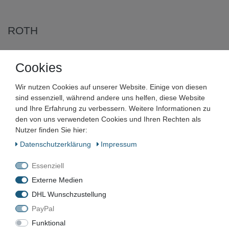
ROTH
ROTH Geräteverschraubung mit
Cookies
IG 20 mm x 1"IG Rotguss
1115005394
Wir nutzen Cookies auf unserer Website. Einige von diesen
sind essenziell, während andere uns helfen, diese Website
und Ihre Erfahrung zu verbessern. Weitere Informationen zu
Artikelnummer:
den von uns verwendeten Cookies und Ihren Rechten als
Nutzer finden Sie hier:
Zustand:
Daten­schutz­erklärung
Impressum
Barcode:
Essenziell
Externe Medien
DHL Wunschzustellung
PayPal
1115005394
Funktional