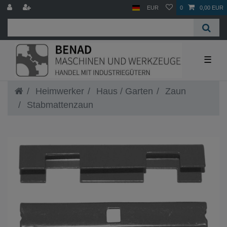
EUR
0
0,00 EUR
☰
Heimwerker
Haus / Garten
Zaun
Stabmattenzaun