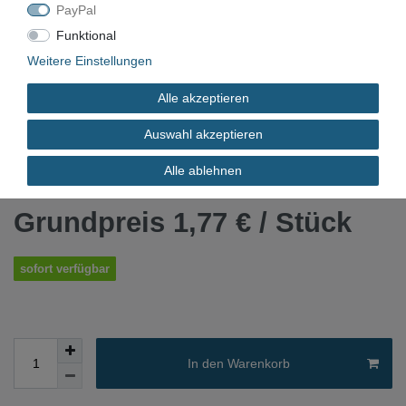
PayPal
4013514929022
Funktional
FARBE
Weitere Einstellungen
Alle akzeptieren
*
1,77 EUR
Auswahl akzeptieren
Alle ablehnen
Inhalt
1
Stück
Grundpreis
1,77 € / Stück
sofort verfügbar
In den Warenkorb