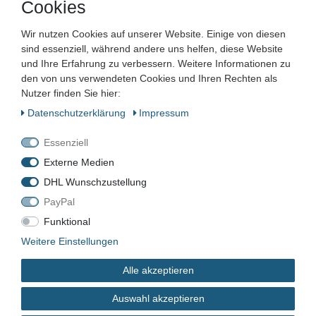
Cookies
Rillenprägung
Wir nutzen Cookies auf unserer Website. Einige von diesen
sind essenziell, während andere uns helfen, diese Website
Artikelnummer:
und Ihre Erfahrung zu verbessern. Weitere Informationen zu
Zustand:
den von uns verwendeten Cookies und Ihren Rechten als
Nutzer finden Sie hier:
Barcode:
Daten­schutz­erklärung
Impressum
Essenziell
Externe Medien
DHL Wunschzustellung
SICHT7016PPR6
PayPal
Neu
Funktional
Weitere Einstellungen
4013514985325
FARBE
Alle akzeptieren
Auswahl akzeptieren