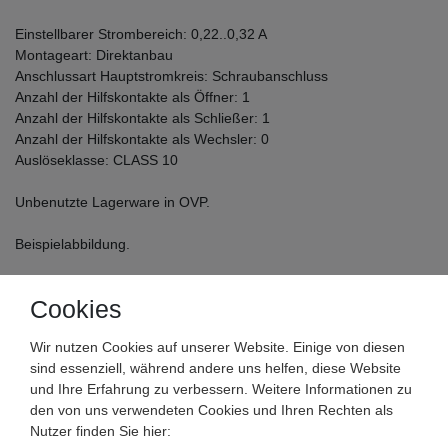
Einstellbarer Strombereich: 0,22..0,32 A
Montageart: Direktanbau
Anschlussart Hauptstromkreis: Schraubanschluss
Anzahl der Hilfskontakte als Öffner: 1
Anzahl der Hilfskontakte als Schließer: 1
Anzahl der Hilfskontakte als Wechsler: 0
Auslöseklasse: CLASS 10
Unbenutzte Lagerware in OVP.
Beispielabbildung.
Cookies
Wir nutzen Cookies auf unserer Website. Einige von diesen
sind essenziell, während andere uns helfen, diese Website
und Ihre Erfahrung zu verbessern. Weitere Informationen zu
den von uns verwendeten Cookies und Ihren Rechten als
SIEMENS
Nutzer finden Sie hier: