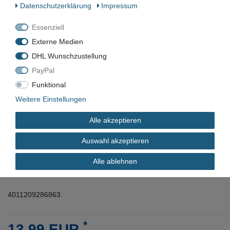
Daten­schutz­erklärung
Impressum
Siemens Überlastrelais 0,22
0,32A 3RU1116-0DB0
Essenziell
Externe Medien
DHL Wunschzustellung
Artikelnummer:
PayPal
Zustand:
Funktional
Barcode:
Weitere Einstellungen
Alle akzeptieren
Auswahl akzeptieren
VN-2292
Alle ablehnen
Neu
4011209286863
*
13,99 EUR