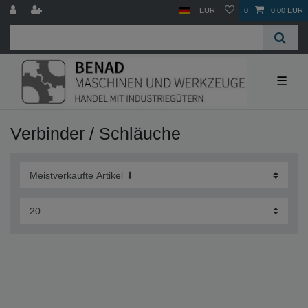
EUR
0
0,00 EUR
☰
Verbinder / Schläuche