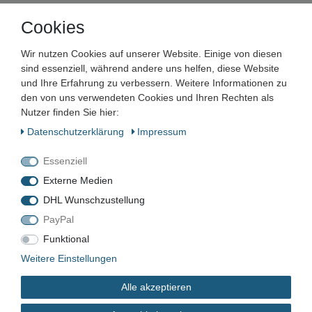
Cookies
Unternehmen
Wir nutzen Cookies auf unserer Website. Einige von diesen
Maschinen und Werkzeuge Benad GmbH & Co. KG
sind essenziell, während andere uns helfen, diese Website
Im Funkwerk 9
und Ihre Erfahrung zu verbessern. Weitere Informationen zu
99625
Kölleda
den von uns verwendeten Cookies und Ihren Rechten als
Deutschland
Nutzer finden Sie hier:
Daten­schutz­erklärung
Impressum
Geschäftszeiten:
Mo.–Fr. 7:00–16:00 Uhr
Essenziell
📞
+49 3635 483304
Externe Medien
✉️
kontakt@benad24.de
Informationen
DHL Wunschzustellung
PayPal
Kontakt
Versandkosten
Funktional
Zahlungsarten
Weitere Einstellungen
Alle akzeptieren
Rechtliches
AGB