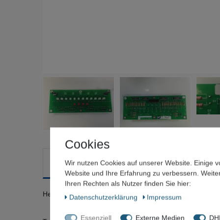
Cookies
Wir nutzen Cookies auf unserer Website. Einige v
Beschreibung
Weitere Details
Frage zum Artik
Website und Ihre Erfahrung zu verbessern. Weit
Ihren Rechten als Nutzer finden Sie hier:
Hersteller: AMAT Applied Materials AKT
Daten­schutz­erklärung
Impressum
Essenziell
Externe Medien
DHL