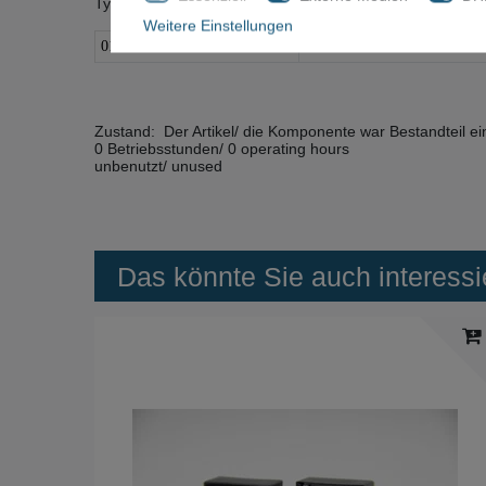
Typ:
Weitere Einstellungen
0100-71172
PCA LED ASSY 40K POW
Zustand: Der Artikel/ die Komponente war Bestandteil ei
0 Betriebsstunden/ 0 operating hours
unbenutzt/ unused
Das könnte Sie auch interessi