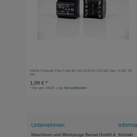
HAHN Printtrafo Print-Trafo BV 201 0136 Pri 230 VAC Sec. 9 VAC 39
mA
1,09 € *
*
inkl. ges. MwSt.
zzgl.
Versandkosten
Unternehmen
Informa
Maschinen und Werkzeuge Benad GmbH &
Kontakt