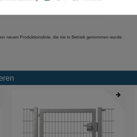
ER BOX
ner neuen Produktionslinie, die nie in Betrieb genommen wurde.
eren