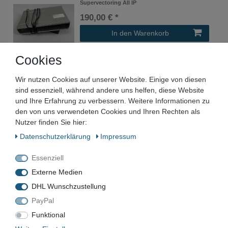
Supervectoring All IP
190,00 € *
In den Warenkorb
*
inkl. ges. MwSt.
zzgl.
Versandkosten
Cookies
Wir nutzen Cookies auf unserer Website. Einige von diesen
sind essenziell, während andere uns helfen, diese Website
und Ihre Erfahrung zu verbessern. Weitere Informationen zu
Unternehmen
den von uns verwendeten Cookies und Ihren Rechten als
Nutzer finden Sie hier:
Maschinen und Werkzeuge Benad GmbH & Co. KG
Im Funkwerk 9
Daten­schutz­erklärung
Impressum
99625
Kölleda
Essenziell
Deutschland
Externe Medien
Geschäftszeiten:
Mo.–Fr. 7:00–16:00 Uhr
DHL Wunschzustellung
PayPal
📞
+49 3635 483304
✉️
kontakt@benad24.de
Funktional
Informationen