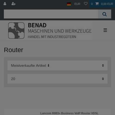
EUR
0
0,00 EUR
☰
Router
Lancom R883+ Business VoIP Router VDSL