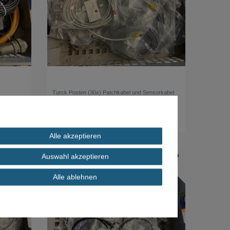
Turck Posten (30x) Patchkabel und Sensorkabel
120,00 € *
*
inkl. ges. MwSt.
zzgl.
Versandkosten
Alle akzeptieren
Auswahl akzeptieren
Alle ablehnen