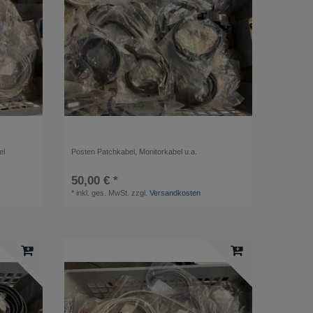
el
Posten Patchkabel, Monitorkabel u.a.
50,00 € *
*
inkl. ges. MwSt.
zzgl.
Versandkosten