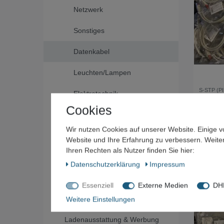
Netzwerk
Sonstiges
Datenkabel
Leuchten/Lampen
S-STP (PI
Elektrotechnik
Cookies
50,00 
Gastro &
*
inkl. ges
Nahrungsmittelgewerbe
Wir nutzen Cookies auf unserer Website. Einige v
Website und Ihre Erfahrung zu verbessern. Weit
Gebäudereinigung
Ihren Rechten als Nutzer finden Sie hier:
Daten­schutz­erklärung
Impressum
Kfz-Werkstatt-Ausstattung &
Bedarf
Essenziell
Externe Medien
DHL
Lager- und Betriebseinrichtung
Weitere Einstellungen
Ladenausstattung & Werbung