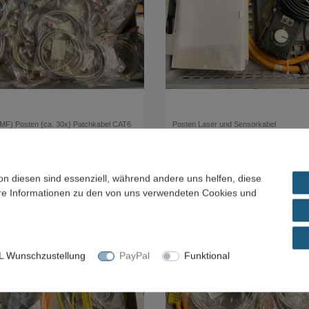
MF) Posten (ca. 30x) Patchkabel CAT6
Posten Laser und Sensorkabel
€ *
80,00 € *
. MwSt.
zzgl.
Versandkosten
*
inkl. ges. MwSt.
zzgl.
Versandkosten
on diesen sind essenziell, während andere uns helfen, diese
ere Informationen zu den von uns verwendeten Cookies und
 Wunschzustellung
PayPal
Funktional