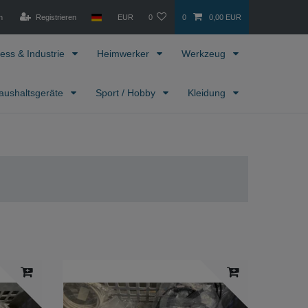
n
Registrieren
EUR
0
0
0,00 EUR
ess & Industrie
Heimwerker
Werkzeug
aushaltsgeräte
Sport / Hobby
Kleidung