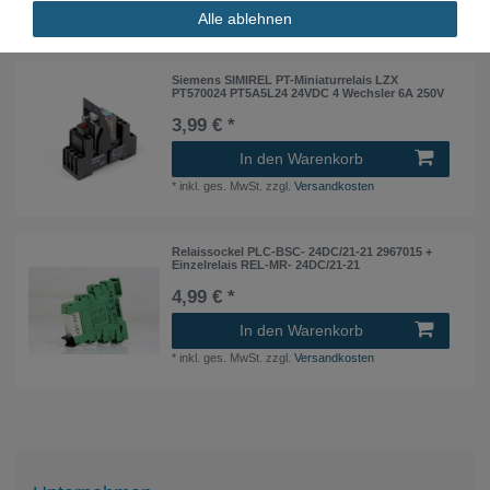
*
inkl. ges. MwSt.
zzgl.
Versandkosten
Alle ablehnen
Siemens SIMIREL PT-Miniaturrelais LZX
PT570024 PT5A5L24 24VDC 4 Wechsler 6A 250V
3,99 € *
In den Warenkorb
*
inkl. ges. MwSt.
zzgl.
Versandkosten
Relaissockel PLC-BSC- 24DC/21-21 2967015 +
Einzelrelais REL-MR- 24DC/21-21
4,99 € *
In den Warenkorb
*
inkl. ges. MwSt.
zzgl.
Versandkosten