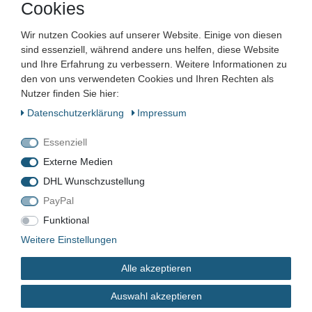
Cookies
Wir nutzen Cookies auf unserer Website. Einige von diesen
MURR Elektronik RMM 11/24 Ausgangsrelais
51551
sind essenziell, während andere uns helfen, diese Website
8,99 € *
und Ihre Erfahrung zu verbessern. Weitere Informationen zu
den von uns verwendeten Cookies und Ihren Rechten als
In den Warenkorb
Nutzer finden Sie hier:
*
inkl. ges. MwSt.
zzgl.
Versandkosten
Daten­schutz­erklärung
Impressum
Essenziell
OKAYA R.A.V 781BXZ-2A SURGE PROTECTOR
Überspannungsschutz 250 V 2500 A
Externe Medien
7,40 € *
DHL Wunschzustellung
In den Warenkorb
PayPal
*
inkl. ges. MwSt.
zzgl.
Versandkosten
Funktional
Weitere Einstellungen
Pureron PSM-04D Digital Meter Relay Zeitrelais
Alle akzeptieren
13,00 € *
Auswahl akzeptieren
In den Warenkorb