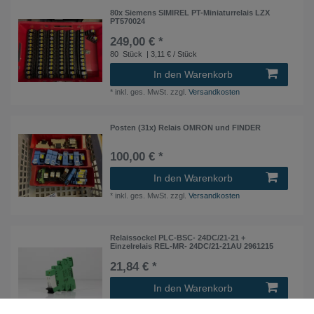
80x Siemens SIMIREL PT-Miniaturrelais LZX
PT570024
249,00 € *
80
Stück
| 3,11 € / Stück
In den Warenkorb
*
inkl. ges. MwSt.
zzgl.
Versandkosten
Posten (31x) Relais OMRON und FINDER
100,00 € *
In den Warenkorb
*
inkl. ges. MwSt.
zzgl.
Versandkosten
Relaissockel PLC-BSC- 24DC/21-21 +
Einzelrelais REL-MR- 24DC/21-21AU 2961215
21,84 € *
In den Warenkorb
*
inkl. ges. MwSt.
zzgl.
Versandkosten