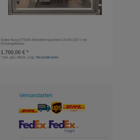
Stolpe Barg ET500S Etikettiermaschine 0,5 kW 230 V mit
Promat S
Schutzgehäuse
Länge 2
1.700,00 € *
11,29 
*
inkl. ges. MwSt.
zzgl.
Versandkosten
*
inkl. ge
Versandarten