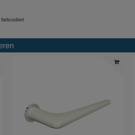
 farbcodiert
eren