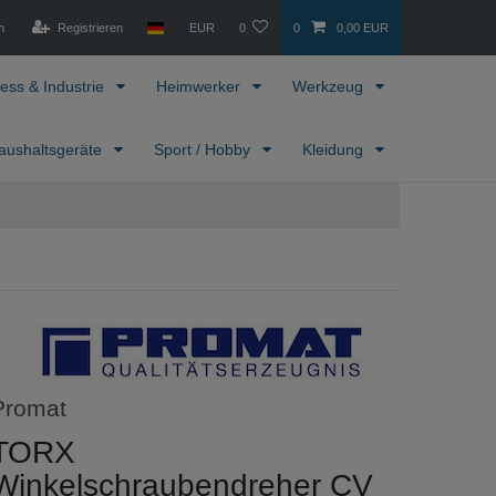
n
Registrieren
EUR
0
0
0,00 EUR
ess & Industrie
Heimwerker
Werkzeug
aushaltsgeräte
Sport / Hobby
Kleidung
Promat
TORX
Winkelschraubendreher CV