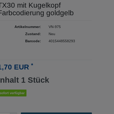
TX30 mit Kugelkopf
Farbcodierung goldgelb
Artikelnummer:
VN-975
Zustand:
Neu
Barcode:
4015448558293
*
1,70 EUR
Inhalt
1
Stück
sofort verfügbar