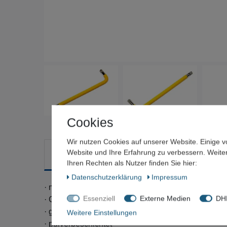
Cookies
Wir nutzen Cookies auf unserer Website. Einige v
Website und Ihre Erfahrung zu verbessern. Weit
Beschreibung
Technische Daten
Weitere Deta
Ihren Rechten als Nutzer finden Sie hier:
Daten­schutz­erklärung
Impressum
· mit Farbcodierung
Essenziell
Externe Medien
DHL
· Chrom-Vanadium-Stahl
· gehärtet
Weitere Einstellungen
· pulverbeschichtet