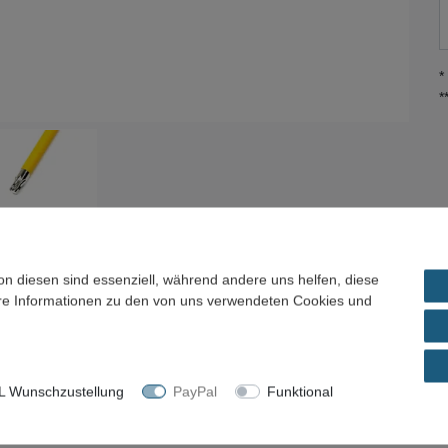
*
*
on diesen sind essenziell, während andere uns helfen, diese
ere Informationen zu den von uns verwendeten Cookies und
ils
Frage zum Artikel / Preisvorschlag
 Wunschzustellung
PayPal
Funktional