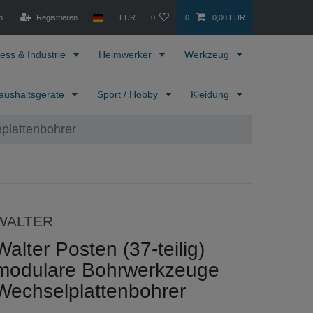
n
Registrieren
EUR
0
0
0,00 EUR
ess & Industrie
Heimwerker
Werkzeug
aushaltsgeräte
Sport / Hobby
Kleidung
plattenbohrer
WALTER
Walter Posten (37-teilig)
modulare Bohrwerkzeuge
Wechselplattenbohrer