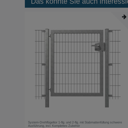
Das könnte Sie auch interessi
System-Drehflügeltor 1-flg. und 2-flg. mit Stabmattenfüllung schwere
Ausführung, incl. Komplettes Zubehör