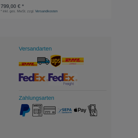
799,00 € *
1.450,
*
inkl. ges. MwSt.
zzgl.
Versandkosten
*
inkl. ge
Versandarten
Zahlungsarten