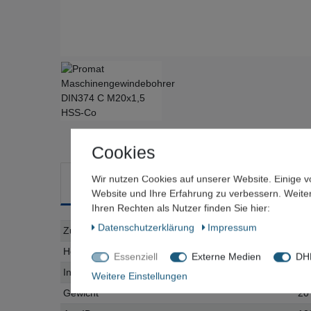
Cookies
Wir nutzen Cookies auf unserer Website. Einige v
Weitere Details
Frage zum Artikel / Preisvorschla
Website und Ihre Erfahrung zu verbessern. Weit
Ihren Rechten als Nutzer finden Sie hier:
Daten­schutz­erklärung
Impressum
Technisches
Wert
Zustand
Ne
Merkmal
Hersteller
Essenziell
Externe Medien
DHL
Inhalt
1 
Weitere Einstellungen
Gewicht
20