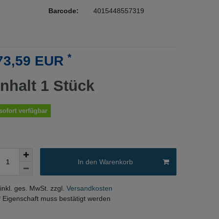
Barcode:
4015448557319
*
73,59 EUR
Inhalt
1
Stück
sofort verfügbar
In den Warenkorb
 inkl. ges. MwSt. zzgl.
Versandkosten
* Eigenschaft muss bestätigt werden