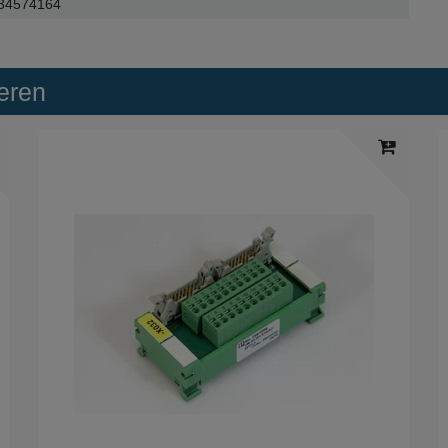
34574164
eren