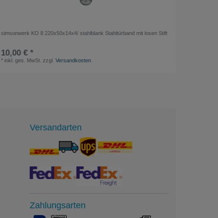
simsonwerk KO 8 220x50x14x4/ stahlblank Stahltürband mit losen Stift
Messplatz
10,00 € *
1.000,
*
inkl. ges. MwSt.
zzgl.
Versandkosten
*
inkl. ge
Versandarten
Zahlungsarten