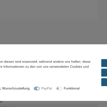
on diesen sind essenziell, während andere uns helfen, diese
g
ere Informationen zu den von uns verwendeten Cookies und
u
 Wunschzustellung
PayPal
Funktional
Stück
 g