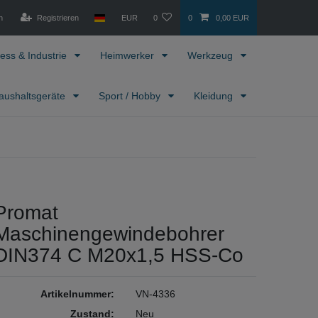
n
Registrieren
EUR
0
0
0,00 EUR
ess & Industrie
Heimwerker
Werkzeug
aushaltsgeräte
Sport / Hobby
Kleidung
Promat
Maschinengewindebohrer
DIN374 C M20x1,5 HSS-Co
Artikelnummer:
VN-4336
Zustand:
Neu