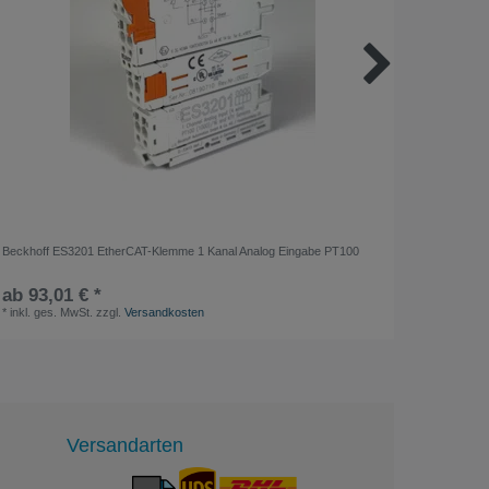
Beckhoff ES3201 EtherCAT-Klemme 1 Kanal Analog Eingabe PT100
PROMAT Z
Form 25
ab 93,01 € *
14,00 
*
inkl. ges. MwSt.
zzgl.
Versandkosten
*
inkl. ge
Versandarten