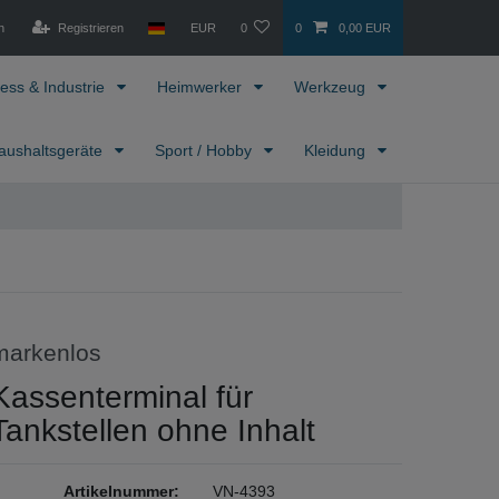
n
Registrieren
EUR
0
0
0,00 EUR
ess & Industrie
Heimwerker
Werkzeug
aushaltsgeräte
Sport / Hobby
Kleidung
markenlos
Kassenterminal für
Tankstellen ohne Inhalt
Artikelnummer:
VN-4393