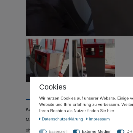
Cookies
Beschreibung
Weitere Details
Frage zum Artik
Wir nutzen Cookies auf unserer Website. Einige v
Website und Ihre Erfahrung zu verbessern. Weit
Kassenterminal für Tankstellen u.a.
Ihren Rechten als Nutzer finden Sie hier:
Daten­schutz­erklärung
Impressum
Maße: ca. 550 x 550 x 1400 mm (LxBxH)
ohne Inhalt
Essenziell
Externe Medien
DHL