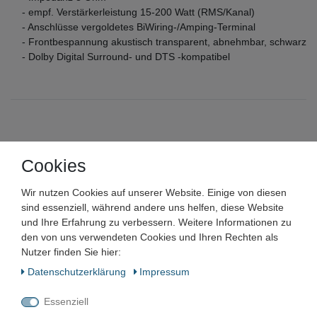
- empf. Verstärkerleistung 15-200 Watt (RMS/Kanal)
- Anschlüsse vergoldetes BiWiring-/Amping-Terminal
- Frontbespannung akustisch transparent, abnehmbar, schwarz
- Dolby Digital Surround- und DTS -kompatibel
ENERGY
Cookies
ENERGY e:XL-26 200W
Wir nutzen Cookies auf unserer Website. Einige von diesen
Standlautsprecher floorstanding
sind essenziell, während andere uns helfen, diese Website
und Ihre Erfahrung zu verbessern. Weitere Informationen zu
speakers Birke hell
den von uns verwendeten Cookies und Ihren Rechten als
Nutzer finden Sie hier:
Artikelnummer:
Daten­schutz­erklärung
Impressum
Zustand:
Essenziell
Barcode: