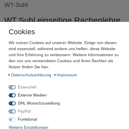
WT-Suhl
WT Suhl einseitige Rachenlehre
Grenzlehre Grenzrachenlehre
Cookies
170 mm g6
Wir nutzen Cookies auf unserer Website. Einige von diesen
sind essenziell, während andere uns helfen, diese Website
Artikelnummer:
und Ihre Erfahrung zu verbessern. Weitere Informationen zu
den von uns verwendeten Cookies und Ihren Rechten als
Zustand:
Nutzer finden Sie hier:
Barcode:
Daten­schutz­erklärung
Impressum
Essenziell
Externe Medien
DHL Wunschzustellung
VN-1982
PayPal
Gebraucht
Funktional
Weitere Einstellungen