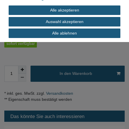
Alle akzeptieren
*
17,00 EUR
Auswahl akzeptieren
Inhalt
1
Stück
Alle ablehnen
sofort verfügbar
In den Warenkorb
* inkl. ges. MwSt. zzgl.
Versandkosten
** Eigenschaft muss bestätigt werden
Das könnte Sie auch interessieren