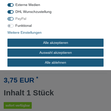
Externe Medien
DHL Wunschzustellung
VN-9464
PayPal
Funktional
Neu
Weitere Einstellungen
4015448416821
Alle akzeptieren
Ø IN MM
Auswahl akzeptieren
ARBEITSLÄNGE IN MM
Alle ablehnen
*
3,75 EUR
Inhalt
1
Stück
sofort verfügbar