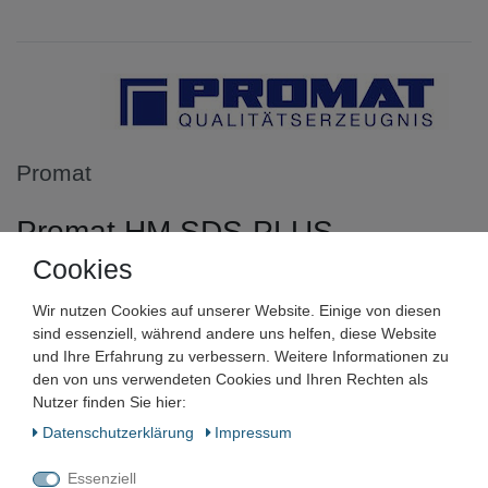
Promat
Promat HM SDS-PLUS
Hammerbohrer Betonbohrer 4-
Cookies
24 mm Arbeitslänge 50-550 mm
Wir nutzen Cookies auf unserer Website. Einige von diesen
sind essenziell, während andere uns helfen, diese Website
und Ihre Erfahrung zu verbessern. Weitere Informationen zu
Artikelnummer:
den von uns verwendeten Cookies und Ihren Rechten als
Zustand:
Nutzer finden Sie hier:
Daten­schutz­erklärung
Impressum
Barcode:
Essenziell