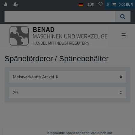
EUR
0
0,00 EUR
☰
Späneförderer / Spänebehälter
Kippmulde Spänebehälter Stahlblech auf