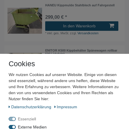
HANEU Kippmulde Stahlblech auf Fahrgestell
299,00 € *
In den Warenkorb
*
inkl. ges. MwSt.
zzgl.
Versandkosten
ENITOR K500 Kippbehälter Spänewagen rollbar
500 l (defekt)
Cookies
199,00 € *
In den Warenkorb
Wir nutzen Cookies auf unserer Website. Einige von diesen
*
inkl. ges. MwSt.
zzgl.
Versandkosten
sind essenziell, während andere uns helfen, diese Website
und Ihre Erfahrung zu verbessern. Weitere Informationen zu
den von uns verwendeten Cookies und Ihren Rechten als
ENITOR K500 Kippbehälter Spänewagen rollbar
Nutzer finden Sie hier:
500 l
Daten­schutz­erklärung
Impressum
199,00 € *
In den Warenkorb
Essenziell
*
inkl. ges. MwSt.
zzgl.
Versandkosten
Externe Medien