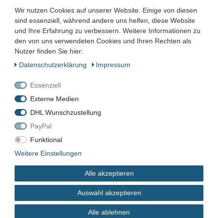
Wir nutzen Cookies auf unserer Website. Einige von diesen
sind essenziell, während andere uns helfen, diese Website
und Ihre Erfahrung zu verbessern. Weitere Informationen zu
den von uns verwendeten Cookies und Ihren Rechten als
Nutzer finden Sie hier:
WZA-1455
Daten­schutz­erklärung
Impressum
Gebraucht
Essenziell
Externe Medien
*
DHL Wunschzustellung
80,00 EUR
PayPal
Inhalt
1
Stück
Funktional
Weitere Einstellungen
sofort verfügbar
Alle akzeptieren
Auswahl akzeptieren
Alle ablehnen
In den Warenkorb