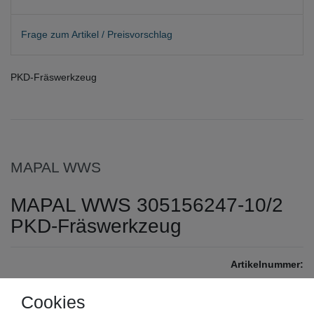
Frage zum Artikel / Preisvorschlag
PKD-Fräswerkzeug
MAPAL WWS
MAPAL WWS 305156247-10/2
PKD-Fräswerkzeug
Artikelnummer:
Zustand:
Cookies
Barcode: