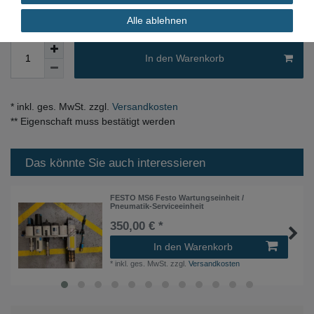
Alle ablehnen
In den Warenkorb
* inkl. ges. MwSt. zzgl.
Versandkosten
** Eigenschaft muss bestätigt werden
Das könnte Sie auch interessieren
FESTO MS6 Festo Wartungseinheit /
Pneumatik-Serviceeinheit
350,00 € *
In den Warenkorb
*
inkl. ges. MwSt.
zzgl.
Versandkosten