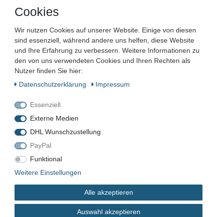
Artikelnummer:
Cookies
Zustand:
Wir nutzen Cookies auf unserer Website. Einige von diesen
Barcode:
sind essenziell, während andere uns helfen, diese Website
und Ihre Erfahrung zu verbessern. Weitere Informationen zu
den von uns verwendeten Cookies und Ihren Rechten als
Nutzer finden Sie hier:
Daten­schutz­erklärung
Impressum
GER-662
Essenziell
Gebraucht
Externe Medien
DHL Wunschzustellung
PayPal
*
1.225,00 EUR
Funktional
Weitere Einstellungen
Inhalt
1
Stück
Alle akzeptieren
sofort verfügbar
Auswahl akzeptieren