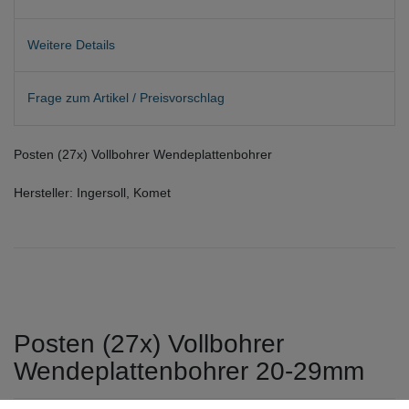
Weitere Details
Frage zum Artikel / Preisvorschlag
Posten (27x) Vollbohrer Wendeplattenbohrer
Hersteller: Ingersoll, Komet
Posten (27x) Vollbohrer
Wendeplattenbohrer 20-29mm