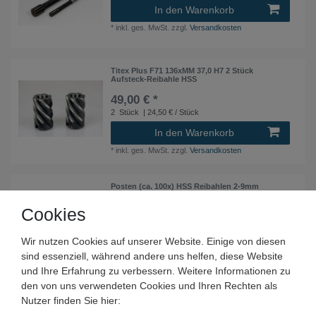
In den Warenkorb
*
inkl. ges. MwSt.
zzgl.
Versandkosten
Titex Plus F71 136xMM 37,0 H7 2 Stück
Aufsteck-Reibahle HSS
49,00 € *
2
Stück
| 24,50 € / Stück
In den Warenkorb
*
inkl. ges. MwSt.
zzgl.
Versandkosten
Posten (ca. 100x) HSS Reibahlen 2-9mm
Cookies
280,00 € *
100
Stück
| 2,80 € / Stück
Wir nutzen Cookies auf unserer Website. Einige von diesen
In den Warenkorb
sind essenziell, während andere uns helfen, diese Website
*
inkl. ges. MwSt.
zzgl.
Versandkosten
und Ihre Erfahrung zu verbessern. Weitere Informationen zu
den von uns verwendeten Cookies und Ihren Rechten als
Nutzer finden Sie hier:
Posten (36x) HSS Reibahlen MK-Aufnahme 16-
20mm