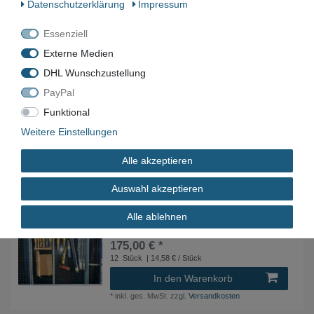
Daten­schutz­erklärung
Impressum
210,00 € *
36
Stück
| 5,83 € / Stück
Essenziell
In den Warenkorb
Externe Medien
*
inkl. ges. MwSt.
zzgl.
Versandkosten
DHL Wunschzustellung
PayPal
Posten VHM Reibahlen / HSS Reibahlen 6-16mm
Funktional
665,00 € *
Weitere Einstellungen
1
Paket
| 665,00 € / Paket
Alle akzeptieren
In den Warenkorb
*
inkl. ges. MwSt.
zzgl.
Versandkosten
Auswahl akzeptieren
Alle ablehnen
Posten (12x) HSS-E Kegelreibahle HSCO
Kühlkanalbohrer HSS Stiftlochbohrer
175,00 € *
12
Stück
| 14,58 € / Stück
In den Warenkorb
*
inkl. ges. MwSt.
zzgl.
Versandkosten