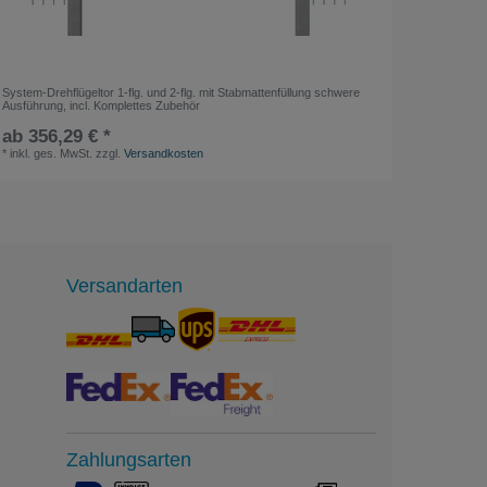
System-Drehflügeltor 1-flg. und 2-flg. mit Stabmattenfüllung schwere
PHOENIX 
Ausführung, incl. Komplettes Zubehör
14 SK 20
ab 356,29 € *
ab 2,1
*
inkl. ges. MwSt.
zzgl.
Versandkosten
*
inkl. ge
Versandarten
Zahlungsarten