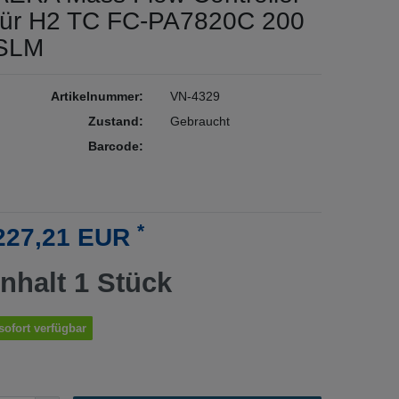
für H2 TC FC-PA7820C 200
SLM
Artikelnummer:
VN-4329
Zustand:
Gebraucht
Barcode:
*
227,21 EUR
Inhalt
1
Stück
sofort verfügbar