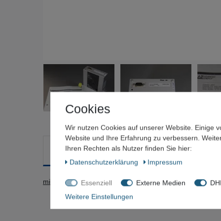
Cookies
Wir nutzen Cookies auf unserer Website. Einige v
Website und Ihre Erfahrung zu verbessern. Weit
Ihren Rechten als Nutzer finden Sie hier:
Beschreibung
Technische Daten
Weitere Deta
Daten­schutz­erklärung
Impressum
mit Certification
Essenziell
Externe Medien
DHL
Weitere Einstellungen