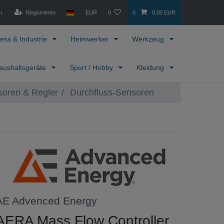
n
Registrieren
EUR
0
0
0,00 EUR
ess & Industrie
Heimwerker
Werkzeug
aushaltsgeräte
Sport / Hobby
Kleidung
oren & Regler
Durchfluss-Sensoren
AE Advenced Energy
AERA Mass Flow Controller