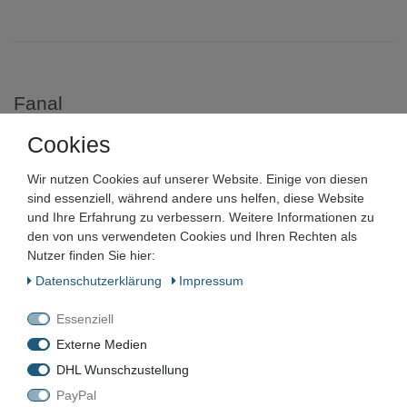
Fanal
Cookies
FANAL TW115-S0
Temperaturregler Kühlanlage
Wir nutzen Cookies auf unserer Website. Einige von diesen
sind essenziell, während andere uns helfen, diese Website
Kälteregler 073328700
und Ihre Erfahrung zu verbessern. Weitere Informationen zu
den von uns verwendeten Cookies und Ihren Rechten als
Nutzer finden Sie hier:
Artikelnummer:
Daten­schutz­erklärung
Impressum
Zustand:
Essenziell
Barcode:
Externe Medien
DHL Wunschzustellung
PayPal