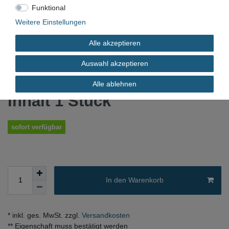
Funktional
073328700
Weitere Einstellungen
Neu
Alle akzeptieren
Auswahl akzeptieren
*
20,45 EUR
Alle ablehnen
Inhalt
1
Stück
sofort verfügbar
In den Warenkorb
* inkl. ges. MwSt. zzgl.
Versandkosten
** Eigenschaft muss bestätigt werden