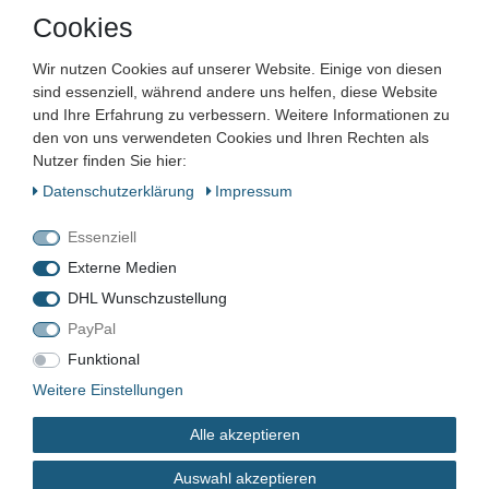
Artikelnummer:
Cookies
Zustand:
Wir nutzen Cookies auf unserer Website. Einige von diesen
sind essenziell, während andere uns helfen, diese Website
Barcode:
und Ihre Erfahrung zu verbessern. Weitere Informationen zu
den von uns verwendeten Cookies und Ihren Rechten als
Nutzer finden Sie hier:
Daten­schutz­erklärung
Impressum
VN-921
Essenziell
Gebraucht
Externe Medien
DHL Wunschzustellung
PayPal
*
33,51 EUR
Funktional
Weitere Einstellungen
Inhalt
1
Stück
Alle akzeptieren
sofort verfügbar
Auswahl akzeptieren