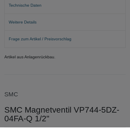
Technische Daten
Weitere Details
Frage zum Artikel / Preisvorschlag
Artikel aus Anlagenrückbau.
SMC
SMC Magnetventil VP744-5DZ-
04FA-Q 1/2"