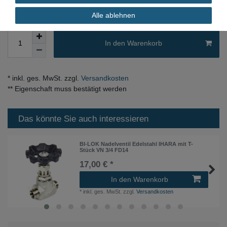
Alle ablehnen
In den Warenkorb
* inkl. ges. MwSt. zzgl.
Versandkosten
** Eigenschaft muss bestätigt werden
Das könnte Sie auch interessieren
BI-LOK Nadelventil Edelstahl IHARA mit T-
Stück VN 3/4 FD14
17,00 € *
In den Warenkorb
*
inkl. ges. MwSt.
zzgl.
Versandkosten