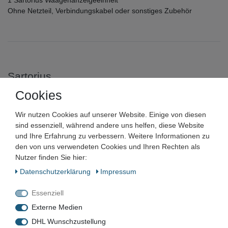
Ohne Netzteil, Verbindungskabel oder sonstiges Zubehör
Sartorius
Cookies
Sartorius Waagenanzeigeeinheit
Wir nutzen Cookies auf unserer Website. Einige von diesen
Analysewaage bis 210 g
sind essenziell, während andere uns helfen, diese Website
Auflösung 0,1 mg
und Ihre Erfahrung zu verbessern. Weitere Informationen zu
den von uns verwendeten Cookies und Ihren Rechten als
Nutzer finden Sie hier:
Artikelnummer:
Daten­schutz­erklärung
Impressum
Zustand:
Essenziell
Barcode:
Externe Medien
DHL Wunschzustellung