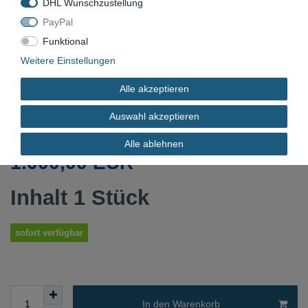
DHL Wunschzustellung
PayPal
Funktional
Weitere Einstellungen
WZA-2389
Alle akzeptieren
Gebraucht
Auswahl akzeptieren
Alle ablehnen
*
1.000,00 EUR
Inhalt
1
Stück
sofort verfügbar
In den Warenkorb