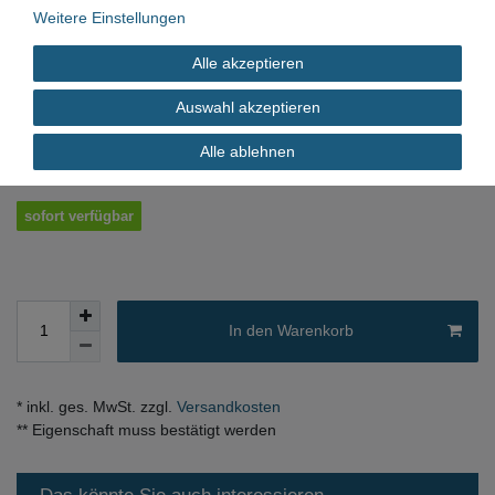
Gebraucht
Weitere Einstellungen
Alle akzeptieren
*
500,00 EUR
Auswahl akzeptieren
Inhalt
1
Stück
Alle ablehnen
sofort verfügbar
In den Warenkorb
* inkl. ges. MwSt. zzgl.
Versandkosten
** Eigenschaft muss bestätigt werden