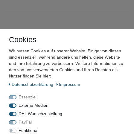
Cookies
Rundlaufprüfgerät auf Richtplatte
800 x 600 mm
Wir nutzen Cookies auf unserer Website. Einige von diesen
sind essenziell, während andere uns helfen, diese Website
und Ihre Erfahrung zu verbessern. Weitere Informationen zu
Artikelnummer:
den von uns verwendeten Cookies und Ihren Rechten als
Nutzer finden Sie hier:
Zustand:
Daten­schutz­erklärung
Impressum
Barcode:
Essenziell
Externe Medien
DHL Wunschzustellung
PayPal
MPT-696
Funktional