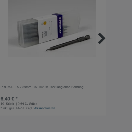
PROMAT T5 x 89mm 10x 1/4" Bit Torx lang ohne Bohrung
System-Dr
Ausführun
6,40 € *
ab 35
*
inkl. ge
10
Stück
| 0,64 € / Stück
*
inkl. ges. MwSt.
zzgl.
Versandkosten