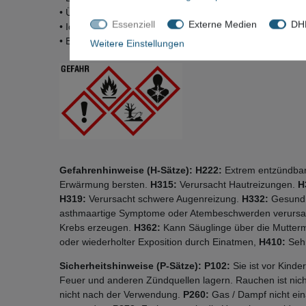
• Überputz‑ und überstreichbar
Essenziell
Externe Medien
DHL
• Ideal für Türzargen, Holztürfutter, Fenster
• B2 nach DIN 4102‑1
Weitere Einstellungen
Gefahrenhinweise (H-Sätze): H222:
Extrem entzündbar
Erwärmung bersten.
H315:
Verursacht Hautreizungen.
H
H319:
Verursacht schwere Augenreizung.
H332:
Gesundh
asthmaartige Symptome oder Atembeschwerden verurs
Krebs erzeugen.
H362:
Kann Säuglinge über die Mutterm
oder wiederholter Exposition durch Einatmen,
H410:
Sehr
Sicherheitshinweise (P-Sätze): P102:
Sie ist vor Kinde
Feuer und anderen Zündquellen lagern. Rauchen ist nich
nicht nach der Verwendung.
P260:
Gas / Dampf nicht ei