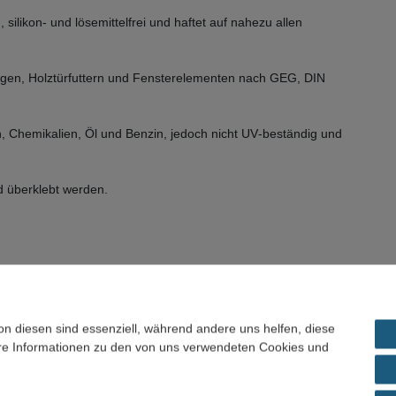
ilikon‑ und lösemittelfrei und haftet auf nahezu allen
rgen, Holztürfuttern und Fensterelementen nach GEG, DIN
, Chemikalien, Öl und Benzin, jedoch nicht UV‑beständig und
d überklebt werden.
on diesen sind essenziell, während andere uns helfen, diese
ere Informationen zu den von uns verwendeten Cookies und
nzin