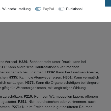
 Wunschzustellung
PayPal
Funktional
es Aerosol.
H229:
Behälter steht unter Druck: kann bei
317:
Kann allergische Hautreaktionen verursachen
eitsschädlich bei Einatmen.
H334:
Kann bei Einatmen Allergie,
achen
H335:
Kann die Atemwege reizen.
H351:
Kann vermutlich
ilch schädigen.
H373:
Kann die Organe schädigen bei längerer
 giftig für Wasserorganismen, mit langfristiger Wirkung.
rn zu schützen.
P210:
Fern von Wärmequellen lagern, offenem
t gestattet.
P251:
Nicht durchstechen oder verbrennen, auch
natmen.
P271:
Nur im Freien oder in gut belüfteten Räumen