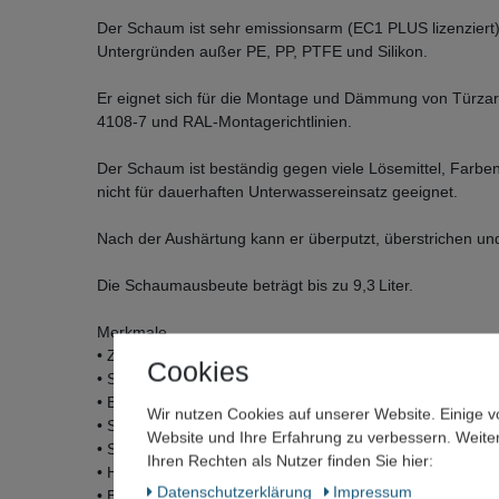
Der Schaum ist sehr emissionsarm (EC1 PLUS lizenziert), s
Untergründen außer PE, PP, PTFE und Silikon.
Er eignet sich für die Montage und Dämmung von Türza
4108‑7 und RAL‑Montagerichtlinien.
Der Schaum ist beständig gegen viele Lösemittel, Farben
nicht für dauerhaften Unterwassereinsatz geeignet.
Nach der Aushärtung kann er überputzt, überstrichen un
Die Schaumausbeute beträgt bis zu 9,3 Liter.
Merkmale
• Zweikomponentiger PU‑Schnellschaum
Cookies
• Selbstexpandierend und formstabil
• Bereits nach 13 Minuten schneidbar
Wir nutzen Cookies auf unserer Website. Einige v
• Sehr emissionsarm (EC1 PLUS)
Website und Ihre Erfahrung zu verbessern. Weit
• Silikon‑ und lösemittelfrei
Ihren Rechten als Nutzer finden Sie hier:
• Haftet auf fast allen Untergründen
Daten­schutz­erklärung
Impressum
• Beständig gegen viele Chemikalien, Farben, Öl und Be