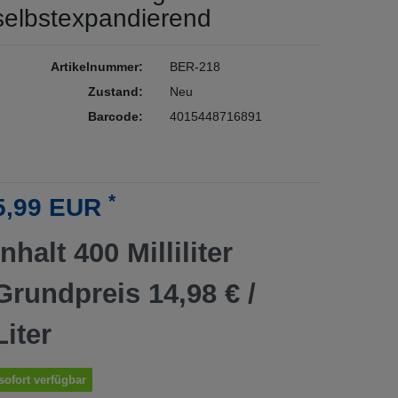
selbstexpandierend
Artikelnummer:
BER-218
Zustand:
Neu
Barcode:
4015448716891
*
5,99 EUR
Inhalt
400
Milliliter
Grundpreis
14,98 € /
Liter
sofort verfügbar