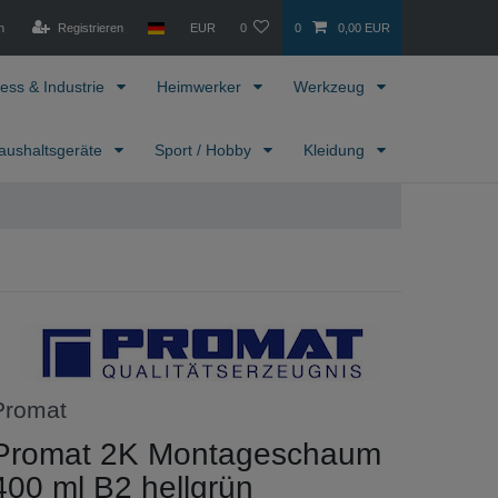
n
Registrieren
EUR
0
0
0,00 EUR
ess & Industrie
Heimwerker
Werkzeug
aushaltsgeräte
Sport / Hobby
Kleidung
Promat
Promat 2K Montageschaum
400 ml B2 hellgrün