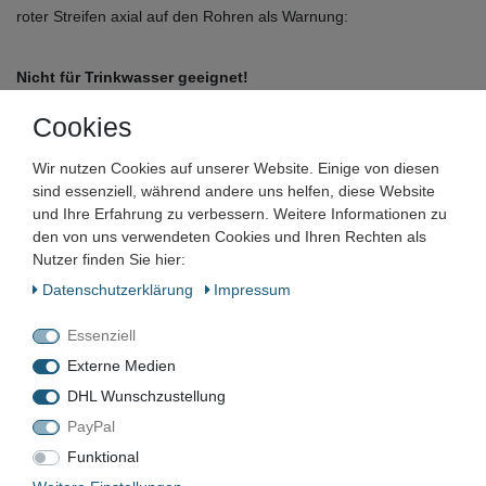
roter Streifen axial auf den Rohren als Warnung:
Nicht für Trinkwasser geeignet!
Cookies
Anwendungen
Industrie- und Heizungsanlagen
Wir nutzen Cookies auf unserer Website. Einige von diesen
sind essenziell, während andere uns helfen, diese Website
und Ihre Erfahrung zu verbessern. Weitere Informationen zu
Alle hier angebotenen Fitinge sind Restbestände und nur in den
den von uns verwendeten Cookies und Ihren Rechten als
angegebenen Stückzahlen verfügbar.
Nutzer finden Sie hier:
Daten­schutz­erklärung
Impressum
Essenziell
Externe Medien
Viega
DHL Wunschzustellung
PayPal
VIEGA Prestabo Pressfitting SC-
Funktional