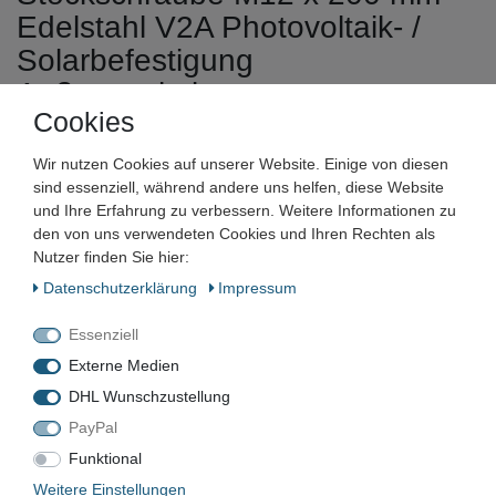
Edelstahl V2A Photovoltaik- /
Solarbefestigung
Außensechskant
Cookies
Artikelnummer:
Wir nutzen Cookies auf unserer Website. Einige von diesen
Zustand:
sind essenziell, während andere uns helfen, diese Website
und Ihre Erfahrung zu verbessern. Weitere Informationen zu
Barcode:
den von uns verwendeten Cookies und Ihren Rechten als
Nutzer finden Sie hier:
Daten­schutz­erklärung
Impressum
Essenziell
VN-4765
Externe Medien
DHL Wunschzustellung
Neu
PayPal
Funktional
*
Weitere Einstellungen