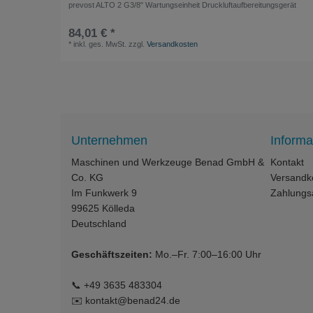
prevost ALTO 2 G3/8" Wartungseinheit Druckluftaufbereitungsgerät
84,01 € *
*
inkl. ges. MwSt.
zzgl.
Versandkosten
Unternehmen
Informa
Maschinen und Werkzeuge Benad GmbH &
Kontakt
Co. KG
Versandk
Im Funkwerk 9
Zahlungs
99625
Kölleda
Deutschland
Geschäftszeiten:
Mo.–Fr. 7:00–16:00 Uhr
📞
+49 3635 483304
✉️
kontakt@benad24.de