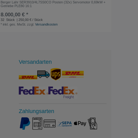
Berger Lahr SER3910/4L7SS0CO Posten (32x) Servomotor 0,69kW +
Vakuum I
Getriebe PLE80 16:1
8.000,00 € *
23,80 
*
inkl. ge
32
Stück
| 250,00 € / Stück
*
inkl. ges. MwSt.
zzgl.
Versandkosten
Versandarten
Zahlungsarten