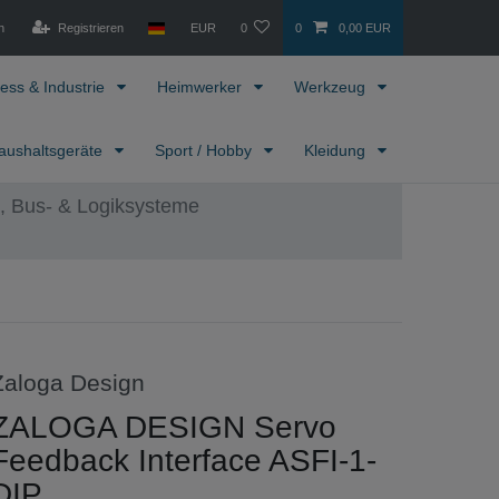
n
Registrieren
EUR
0
0
0,00 EUR
ess & Industrie
Heimwerker
Werkzeug
aushaltsgeräte
Sport / Hobby
Kleidung
 Bus- & Logiksysteme
Zaloga Design
ZALOGA DESIGN Servo
Feedback Interface ASFI-1-
DIP